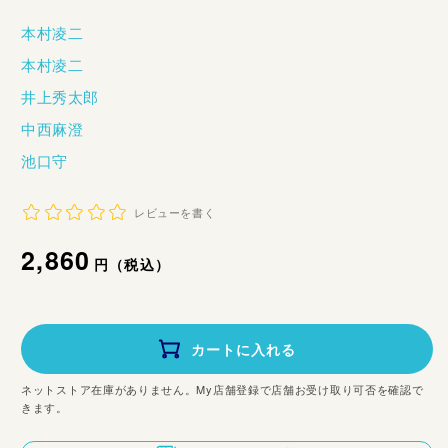
本村凌二
本村凌二
井上秀太郎
中西麻澄
池口守
レビューを書く
通
2,860
円（税込）
常
価
カートに入れる
格
ネットストア在庫がありません。My店舗登録で店舗お受け取り可否を確認で
きます。