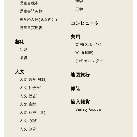
理学
児童書絵本
工学
児童書読み物
科学読み物(児童向け)
コンピュータ
児童書実用書
実用
芸術
実用(スポーツ)
音楽
実用(趣味)
楽譜
手帳·カレンダー
人文
地図旅行
人文(哲学·思想)
人文(社会学)
雑誌
人文(歴史)
輸入雑貨
人文(宗教)
Variety Goods
人文(精神世界)
人文(心理)
人文(教育)