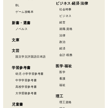
ビジネス·経済·法律
BL
社会時事
ゲーム攻略本
ビジネス
新書・選書
経営
ノベルス
就職·資格
法律
文庫
政治
経済
文芸
会計·税務
国文学文評国語日本語
医学·福祉
学習参考書
医学
幼児·小学学習参考書
看護
中学学習参考書
福祉
高校学習参考書
大学受験参考書
理工
理工資格
児童書