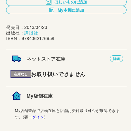
ほしいものに追加
My本棚に追加
発売日：2013/04/23
出版社：
講談社
ISBN：9784062176958
ネットストア在庫
詳細
お取り扱いできません
在庫なし
My店舗在庫
My店舗登録で店頭在庫と店舗お受け取り可否が確認できま
す。(要
ログイン
)