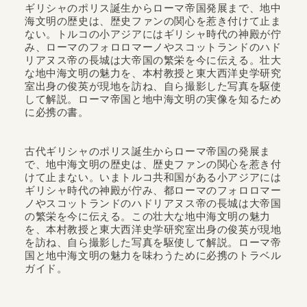
ギリシャのポリス誕生からローマ帝国発展まで、地中
海文明の歴史は、歴史ファンの関心を惹き付けて止ま
ない。トルコの小アジアにはギリシャ時代の神殿が佇
み、ローマのフォロロマーノやスコットランドのハド
リアヌス帝の長城は大帝国の繁栄を今に伝える。壮大
な地中海文明の魅力を、本村教授と東大西洋史学研究
室出身の俊英が現地を訪ね、自ら撮影した写真を駆使
して解説。ローマ帝国と地中海文明の実像を知るため
に必携の書。
古代ギリシャのポリス誕生からローマ帝国の発展ま
で、地中海文明の歴史は、歴史ファンの関心を惹き付
けて止まない。いまトルコ共和国がある小アジアには
ギリシャ時代の神殿が佇み、都ローマのフォロロマー
ノやスコットランドのハドリアヌス帝の長城は大帝国
の繁栄を今に伝える。この壮大な地中海文明の魅力
を、本村教授と東大西洋史学研究室出身の俊英が現地
を訪ね、自ら撮影した写真を駆使して解説。ローマ帝
国と地中海文明の魅力を味わうために必携のトラベル
ガイド。