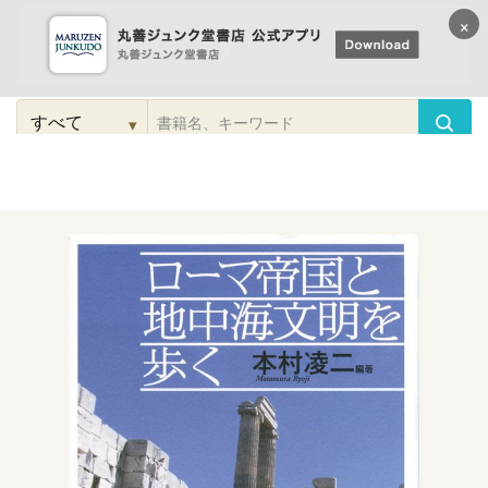
×
コンテンツに
進む
▾
検
索
こだわり
検索
カテゴリー
検索
対
象