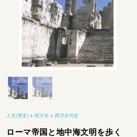
人文(歴史)
>
西洋史
>
西洋古代史
ローマ帝国と地中海文明を歩く