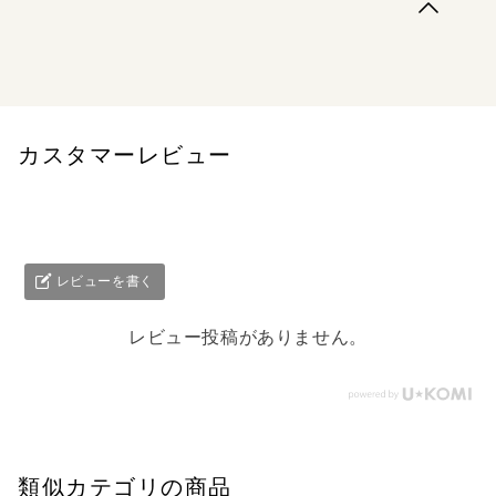
ギリシャのポリス誕生からローマ帝国発展まで、地中海文
明の歴史は、歴史ファンの関心を惹き付けて止まない。ト
ルコの小アジアにはギリシャ時代の神殿が佇み、ローマの
フォロロマーノやスコットランドのハドリアヌス帝の長城
は大帝国の繁栄を今に伝える。壮大な地中海文明の魅力
を、本村教授と東大西洋史学研究室出身...
カスタマーレビュー
レビューを書く
レビュー投稿がありません。
類似カテゴリの商品