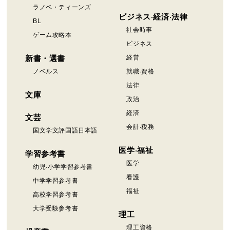
ラノベ・ティーンズ
ビジネス·経済·法律
BL
社会時事
ゲーム攻略本
ビジネス
新書・選書
経営
ノベルス
就職·資格
法律
文庫
政治
経済
文芸
会計·税務
国文学文評国語日本語
医学·福祉
学習参考書
医学
幼児·小学学習参考書
看護
中学学習参考書
福祉
高校学習参考書
大学受験参考書
理工
理工資格