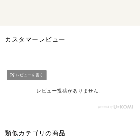
累計１００万部突破のジョーク集、今回のネタは「ロシア
人」。歴史や民族性に触れながら、笑いと風刺でマトリョ
ーシカの中身に迫る！
カスタマーレビュー
レビューを書く
レビュー投稿がありません。
類似カテゴリの商品