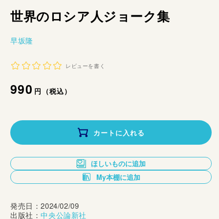
世界のロシア人ジョーク集
早坂隆
レビューを書く
通
990
円（税込）
常
価
カートに入れる
格
ほしいものに追加
My本棚に追加
発売日：2024/02/09
出版社：
中央公論新社