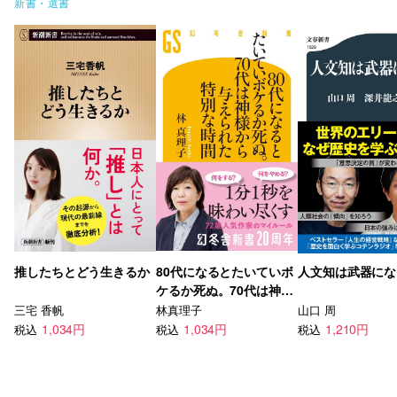
新書・選書
推したちとどう生きるか
80代になるとたいていボ
人文知は武器にな
ケるか死ぬ。70代は神様
から与えられた特別な時
三宅 香帆
林真理子
山口 周
間
1,034円
1,034円
1,210円
税込
税込
税込