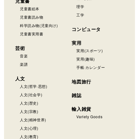
児童書
理学
児童書絵本
工学
児童書読み物
科学読み物(児童向け)
コンピュータ
児童書実用書
実用
芸術
実用(スポーツ)
音楽
実用(趣味)
楽譜
手帳·カレンダー
人文
地図旅行
人文(哲学·思想)
人文(社会学)
雑誌
人文(歴史)
輸入雑貨
人文(宗教)
Variety Goods
人文(精神世界)
人文(心理)
人文(教育)