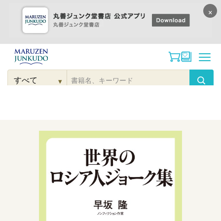
×
コンテンツに
進む
▾
検
索
こだわり
検索
カテゴリー
検索
対
象