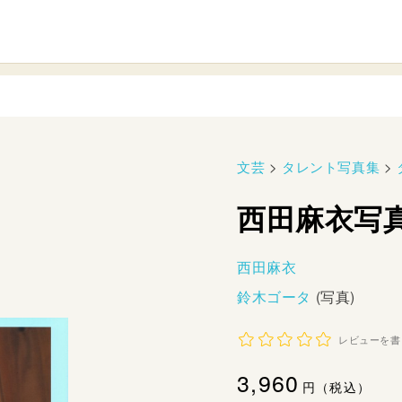
文芸
>
タレント写真集
>
西田麻衣写
西田麻衣
鈴木ゴータ
(写真)
レビューを書
通
3,960
円（税込）