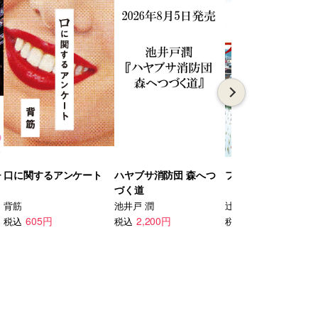
チ
口に関するアンケート
ハヤブサ消防団 森へつ
ファイア・ドーム 下
づく道
背筋
池井戸 潤
辻村 深月
605円
2,200円
2,090円
税込
税込
税込