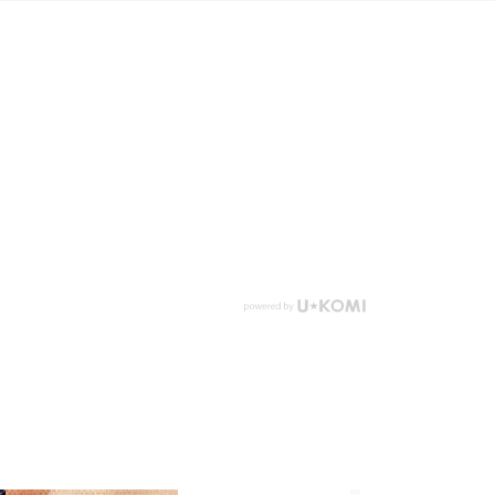
、白い砂浜で“王道グラビア”シーンを撮影し、憧れだ