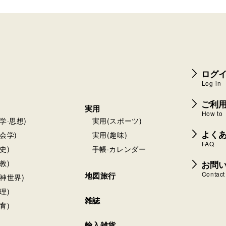
ログイ
Log-in
ご利
実用
How to
学·思想)
実用(スポーツ)
よく
会学)
実用(趣味)
FAQ
史)
手帳·カレンダー
お問
教)
Contact
地図旅行
神世界)
理)
雑誌
育)
輸入雑貨