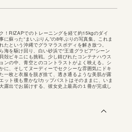
！RIZAPでのトレーニングを経て約15kgのダイ
事に蘇った“まいぷりん”の8年ぶりの写真集。これま
れたという沖縄でグラマラスボディを解き放つ。
ら海を駆け回り、白い砂浜で“王道グラビア”シーン
貝殻ビキニにも挑戦。少し錆びれたコンテナハウス
ョンの中、青空とのコントラストがよく映える。シ
かに、そしてヌーディーでセクシーな雰囲気にドキ
た一枚と衣服を脱ぎ捨て、透き通るような美肌が露
エット後も豊かなIカップバストはそのままに、いま
大露出でお届けする、彼女史上最高の１冊が完成し
RIZAPでのトレーニングを経て約15kgのダイエッ
った“まいぷりん”の8年ぶりの写真集。これまで幾度
う沖縄でグラマラスボディを解き放つ。久々だという