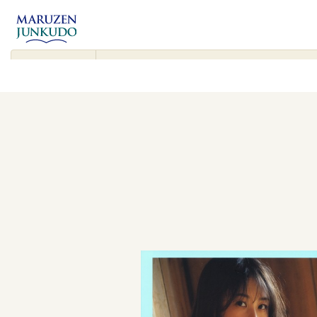
コンテンツ
に進む
▾
検
索
対
象