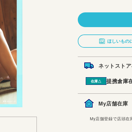
常
価
格
ほしいもの
ネットストア
提携倉庫
在庫△
My店舗在庫
My店舗登録で店頭在