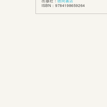
出版社：
徳間書店
ISBN：9784198659264