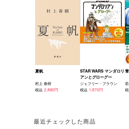
夏帆
STAR WARS マンダロリ
青
アンとグローグー
村上 春樹
ジェフリー・ブラウン
若
2,860円
1,870円
税込
税込
税
最近チェックした商品