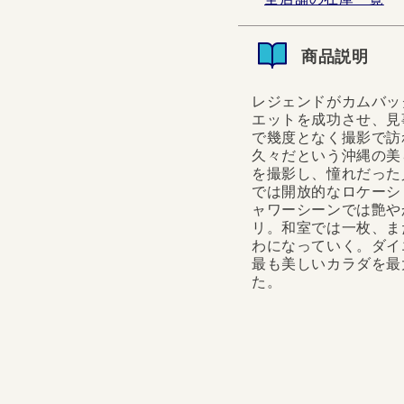
商品説明
レジェンドがカムバック
エットを成功させ、見
で幾度となく撮影で訪
久々だという沖縄の美
を撮影し、憧れだった
では開放的なロケーシ
ャワーシーンでは艶や
リ。和室では一枚、ま
わになっていく。ダイ
最も美しいカラダを最
た。
レジェンドがカムバック！
トを成功させ、見事に蘇
となく撮影で訪れたとい