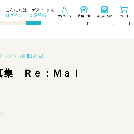
こんにちは、
ゲスト
さん
ログイン
|
会員登録
Myページ
店舗一覧
ほしいもの
カート
こだわり
カテゴリー
検索
検索
タレント写真集(女性)
真集 Ｒｅ：Ｍａｉ
く