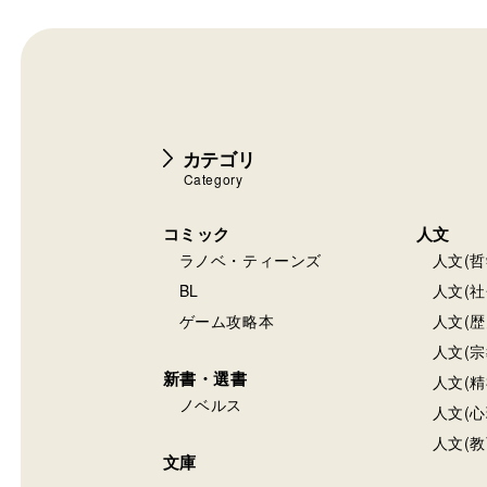
カテゴリ
Category
コミック
人文
ラノベ・ティーンズ
人文(哲
BL
人文(社
ゲーム攻略本
人文(歴
人文(宗
新書・選書
人文(精
ノベルス
人文(心
人文(教
文庫