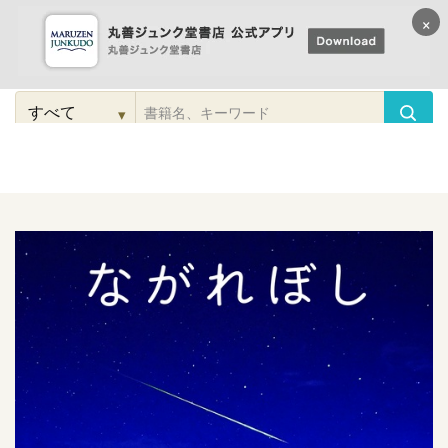
×
コンテンツに
進む
▾
検
索
こだわり
検索
カテゴリー
検索
対
象