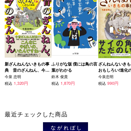
新ざんねんないきもの事
ふりがな版 僕には鳥の言
ざんねんないきも
典 昔のざんねん、今の
葉がわかる
おもしろい!進化
ざんねん
今泉 忠明
鈴木 俊貴
今泉忠明
1,320円
1,870円
990円
税込
税込
税込
最近チェックした商品