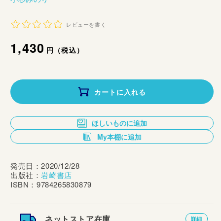
レビューを書く
通
1,430
円（税込）
常
価
カートに入れる
格
ほしいものに追加
My本棚に追加
発売日：2020/12/28
出版社：
岩崎書店
ISBN：9784265830879
ネットストア在庫
詳細