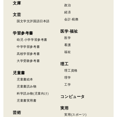
文庫
政治
経済
文芸
会計·税務
国文学文評国語日本語
医学·福祉
学習参考書
医学
幼児·小学学習参考書
看護
中学学習参考書
福祉
高校学習参考書
大学受験参考書
理工
理工資格
児童書
理学
児童書絵本
工学
児童書読み物
科学読み物(児童向け)
コンピュータ
児童書実用書
実用
芸術
実用(スポーツ)