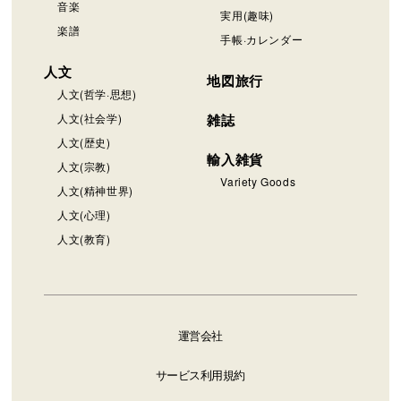
音楽
実用(趣味)
楽譜
手帳·カレンダー
人文
地図旅行
人文(哲学·思想)
人文(社会学)
雑誌
人文(歴史)
輸入雑貨
人文(宗教)
Variety Goods
人文(精神世界)
人文(心理)
人文(教育)
運営会社
サービス利用規約