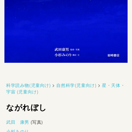
科学読み物(児童向け)
>
自然科学(児童向け)
>
星・天体・
宇宙 (児童向け)
ながれぼし
武田 康男
(写真)
小杉みのり