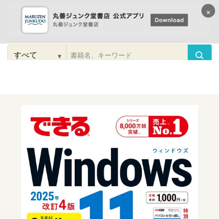
×
コンテンツに
進む
▾
検
索
こだわり
検索
カテゴリー
検索
対
象