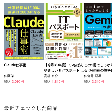
Claude仕事術
【令和８年度】 いちばん
この1冊でしっか
やさしい ITパスポート 絶
る Geminiの教科
対合格の教科書＋出る順
佐藤傑
高橋 京介
佐倉井 理冴
問題集
2,090円
1,815円
2,310円
税込
税込
税込
最近チェックした商品