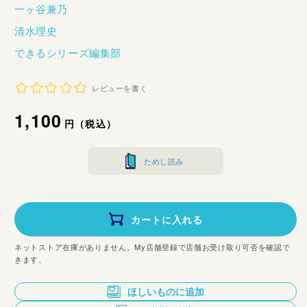
一ヶ谷兼乃
清水理史
できるシリーズ編集部
レビューを書く
通
1,100
円（税込）
常
ためし読み
価
格
カートに入れる
ネットストア在庫がありません。My店舗登録で店舗お受け取り可否を確認で
きます。
ほしいものに追加