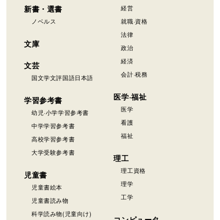
新書・選書
経営
ノベルス
就職·資格
法律
文庫
政治
経済
文芸
会計·税務
国文学文評国語日本語
医学·福祉
学習参考書
医学
幼児·小学学習参考書
看護
中学学習参考書
福祉
高校学習参考書
大学受験参考書
理工
理工資格
児童書
理学
児童書絵本
工学
児童書読み物
科学読み物(児童向け)
コンピュータ