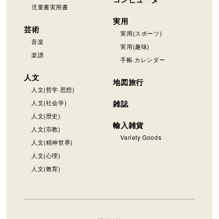
児童書実用書
実用
芸術
実用(スポーツ)
音楽
実用(趣味)
楽譜
手帳·カレンダー
人文
地図旅行
人文(哲学·思想)
人文(社会学)
雑誌
人文(歴史)
輸入雑貨
人文(宗教)
Variety Goods
人文(精神世界)
人文(心理)
人文(教育)