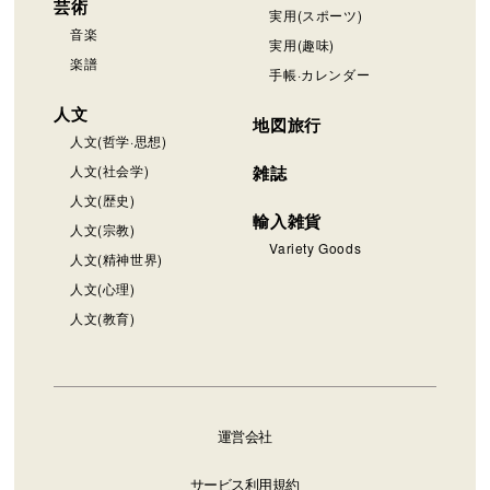
芸術
実用(スポーツ)
音楽
実用(趣味)
楽譜
手帳·カレンダー
人文
地図旅行
人文(哲学·思想)
人文(社会学)
雑誌
人文(歴史)
輸入雑貨
人文(宗教)
Variety Goods
人文(精神世界)
人文(心理)
人文(教育)
運営会社
サービス利用規約