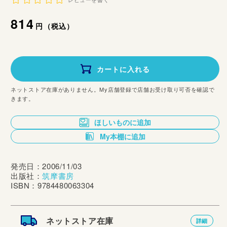
レビューを書く
通
814
円（税込）
常
価
カートに入れる
格
ネットストア在庫がありません。My店舗登録で店舗お受け取り可否を確認で
きます。
ほしいものに追加
My本棚に追加
発売日：2006/11/03
出版社：
筑摩書房
ISBN：9784480063304
ネットストア在庫
詳細