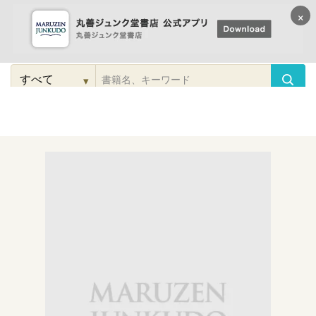
×
コンテンツに
進む
▾
検
索
こだわり
検索
カテゴリー
検索
対
象