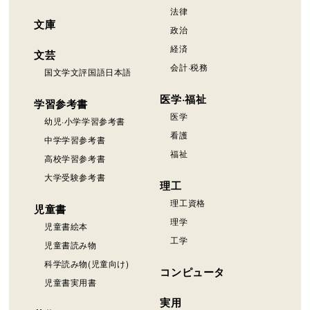
法律
文庫
政治
経済
文芸
会計·税務
国文学文評国語日本語
医学·福祉
学習参考書
医学
幼児·小学学習参考書
看護
中学学習参考書
福祉
高校学習参考書
大学受験参考書
理工
理工資格
児童書
理学
児童書絵本
工学
児童書読み物
科学読み物(児童向け)
コンピュータ
児童書実用書
実用