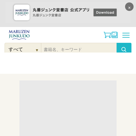
×
コンテンツに
進む
▾
検
索
こだわり
検索
カテゴリー
検索
対
象