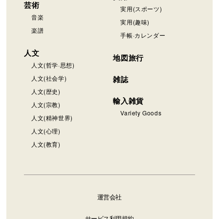
芸術
実用(スポーツ)
音楽
実用(趣味)
楽譜
手帳·カレンダー
人文
地図旅行
人文(哲学·思想)
人文(社会学)
雑誌
人文(歴史)
輸入雑貨
人文(宗教)
Variety Goods
人文(精神世界)
人文(心理)
人文(教育)
運営会社
サービス利用規約