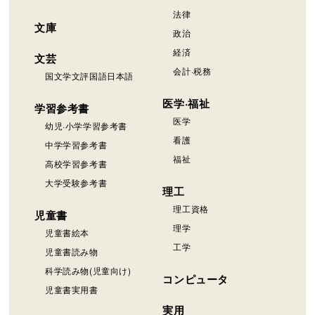
法律
文庫
政治
経済
文芸
会計·税務
国文学文評国語日本語
医学·福祉
学習参考書
医学
幼児·小学学習参考書
看護
中学学習参考書
福祉
高校学習参考書
大学受験参考書
理工
理工資格
児童書
理学
児童書絵本
工学
児童書読み物
科学読み物(児童向け)
コンピュータ
児童書実用書
実用