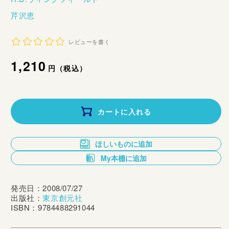
芹沢恵
レビューを書く
通
1,210
円（税込）
常
価
カートに入れる
格
ほしいものに追加
My本棚に追加
発売日：2008/07/27
出版社：
東京創元社
ISBN：9784488291044