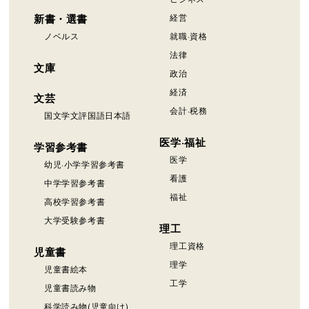
新書・選書
経営
ノベルス
就職·資格
法律
文庫
政治
経済
文芸
会計·税務
国文学文評国語日本語
医学·福祉
学習参考書
医学
幼児·小学学習参考書
看護
中学学習参考書
福祉
高校学習参考書
大学受験参考書
理工
理工資格
児童書
理学
児童書絵本
工学
児童書読み物
科学読み物(児童向け)