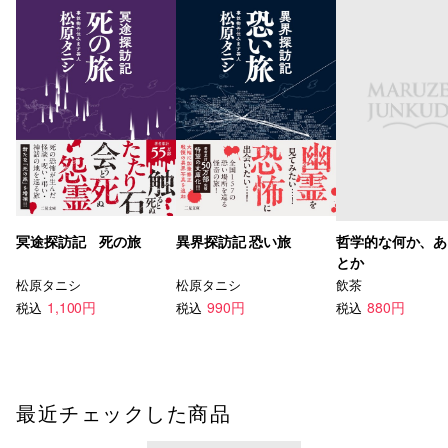
冥途探訪記 死の旅
異界探訪記 恐い旅
哲学的な何か、あ
とか
松原タニシ
松原タニシ
飲茶
1,100円
990円
880円
税込
税込
税込
最近チェックした商品