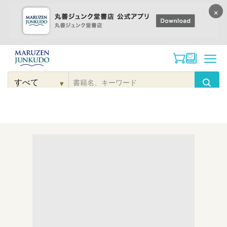
×
コンテンツに
進む
▾
検
索
こだわり
検索
カテゴリー
検索
対
象