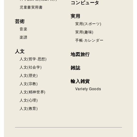
コンピュータ
児童書実用書
実用
芸術
実用(スポーツ)
音楽
実用(趣味)
楽譜
手帳·カレンダー
人文
地図旅行
人文(哲学·思想)
人文(社会学)
雑誌
人文(歴史)
輸入雑貨
人文(宗教)
Variety Goods
人文(精神世界)
人文(心理)
人文(教育)