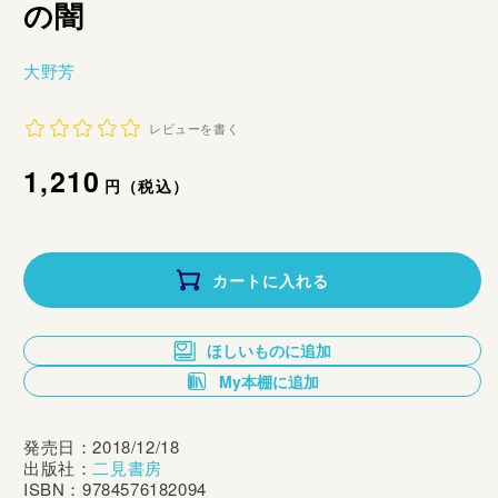
の闇
大野芳
レビューを書く
通
1,210
円（税込）
常
価
カートに入れる
格
ほしいものに追加
My本棚に追加
発売日：2018/12/18
出版社：
二見書房
ISBN：9784576182094