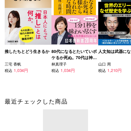
推したちとどう生きるか
80代になるとたいていボ
人文知は武器にな
ケるか死ぬ。70代は神様
から与えられた特別な時
三宅 香帆
林真理子
山口 周
間
1,034円
1,034円
1,210円
税込
税込
税込
最近チェックした商品