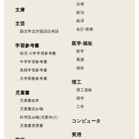
法律
文庫
政治
経済
文芸
会計·税務
国文学文評国語日本語
医学·福祉
学習参考書
医学
幼児·小学学習参考書
看護
中学学習参考書
福祉
高校学習参考書
大学受験参考書
理工
理工資格
児童書
理学
児童書絵本
工学
児童書読み物
科学読み物(児童向け)
コンピュータ
児童書実用書
実用