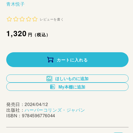
青木悦子
レビューを書く
通
1,320
円（税込）
常
価
カートに入れる
格
ほしいものに追加
My本棚に追加
発売日：2024/04/12
出版社：
ハーパーコリンズ・ジャパン
ISBN：9784596776044