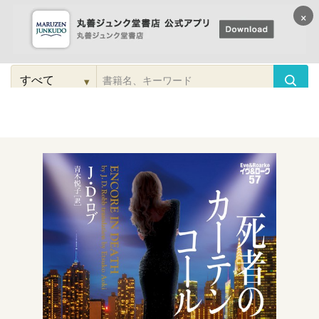
×
コンテンツに
進む
▾
検
索
こだわり
検索
カテゴリー
検索
対
象