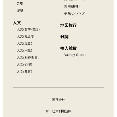
音楽
実用(趣味)
楽譜
手帳·カレンダー
人文
地図旅行
人文(哲学·思想)
人文(社会学)
雑誌
人文(歴史)
輸入雑貨
人文(宗教)
Variety Goods
人文(精神世界)
人文(心理)
人文(教育)
運営会社
サービス利用規約