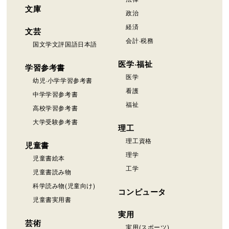
文庫
政治
経済
文芸
会計·税務
国文学文評国語日本語
医学·福祉
学習参考書
医学
幼児·小学学習参考書
看護
中学学習参考書
福祉
高校学習参考書
大学受験参考書
理工
理工資格
児童書
理学
児童書絵本
工学
児童書読み物
科学読み物(児童向け)
コンピュータ
児童書実用書
実用
芸術
実用(スポーツ)