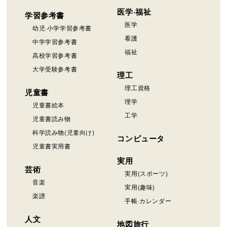
医学·福祉
学習参考書
医学
幼児·小学学習参考書
看護
中学学習参考書
福祉
高校学習参考書
大学受験参考書
理工
理工資格
児童書
理学
児童書絵本
工学
児童書読み物
科学読み物(児童向け)
コンピュータ
児童書実用書
実用
芸術
実用(スポーツ)
音楽
実用(趣味)
楽譜
手帳·カレンダー
人文
地図旅行