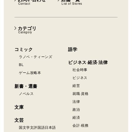
Contact
List of Stores
カテゴリ
Category
コミック
語学
ラノベ・ティーンズ
ビジネス·経済·法律
BL
社会時事
ゲーム攻略本
ビジネス
新書・選書
経営
ノベルス
就職·資格
法律
文庫
政治
経済
文芸
会計·税務
国文学文評国語日本語