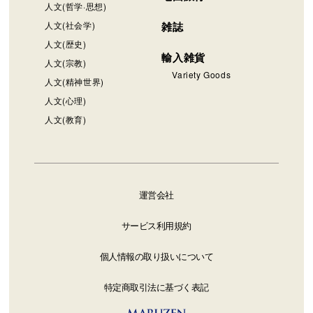
人文(哲学·思想)
人文(社会学)
雑誌
人文(歴史)
輸入雑貨
人文(宗教)
Variety Goods
人文(精神世界)
人文(心理)
人文(教育)
運営会社
サービス利用規約
個人情報の取り扱いについて
特定商取引法に基づく表記