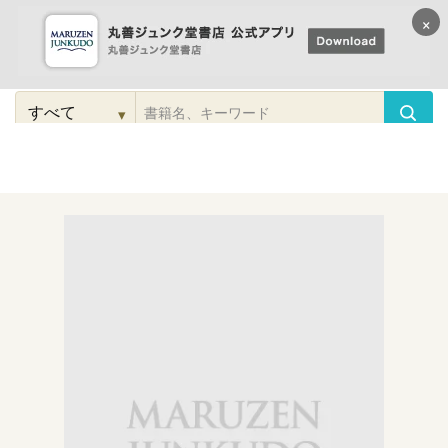
×
コンテンツに
進む
▾
検
索
こだわり
検索
カテゴリー
検索
対
象