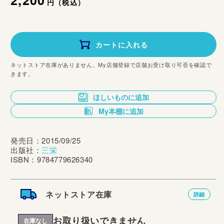
通
2,200
円（税込）
常
価
カートに入れる
格
ネットストア在庫がありません。My店舗登録で店舗お受け取り可否を確認で
きます。
ほしいものに追加
My本棚に追加
発売日：2015/09/25
出版社：
三栄
ISBN：9784779626340
ネットストア在庫
詳細
お取り扱いできません
在庫なし