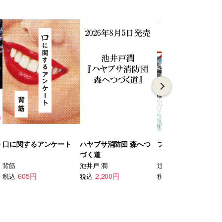
チ
口に関するアンケート
ハヤブサ消防団 森へつ
ファイア・ドーム 下
づく道
背筋
池井戸 潤
辻村 深月
605円
2,200円
2,090円
税込
税込
税込