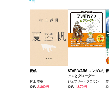
文芸
夏帆
STAR WARS マンダロリ
青
アンとグローグー
村上 春樹
ジェフリー・ブラウン
若
2,860円
1,870円
税込
税込
税