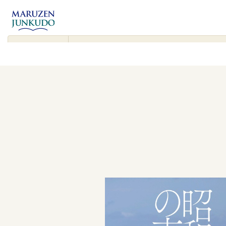
コンテンツ
に進む
▾
検
索
対
象