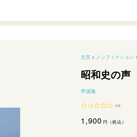
文芸
>
ノンフィクション
昭和史の声
早坂隆
0件
通
1,900
円（税込）
常