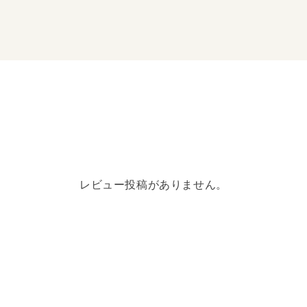
取材生活25年の集大成
忠実を問い直す。パラオ
ピンサハリンカザフスタ
続々！現地でしか聞けな
レビュー投稿がありません。