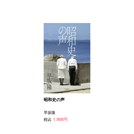
昭和史の声
早坂隆
1,900円
税込