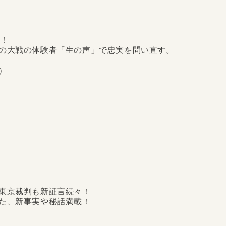
成！
の大戦の体験者「生の声」で忠実を問い直す。
）
東京裁判も新証言続々！
た、新事実や秘話満載！