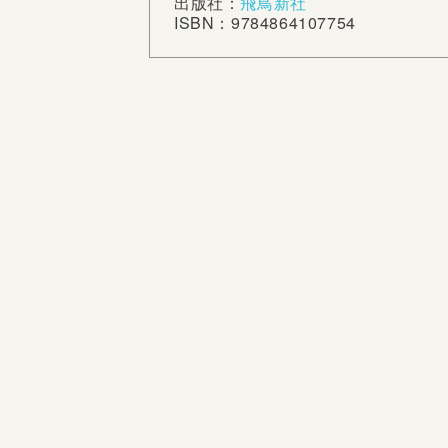
出版社：
飛鳥新社
ISBN：9784864107754