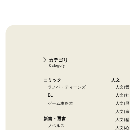
カテゴリ
Category
コミック
人文
ラノベ・ティーンズ
人文(哲
BL
人文(社
ゲーム攻略本
人文(歴
人文(宗
新書・選書
人文(精
ノベルス
人文(心