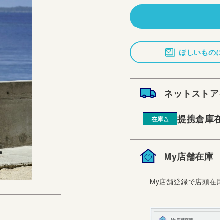
価
格
ほしいもの
ネットストア
提携倉庫
在庫△
My店舗在庫
My店舗登録で店頭在