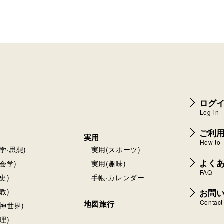
ログイ
Log-in
ご利
実用
How to
学·思想)
実用(スポーツ)
よく
会学)
実用(趣味)
FAQ
史)
手帳·カレンダー
お問
教)
Contact
地図旅行
神世界)
理)