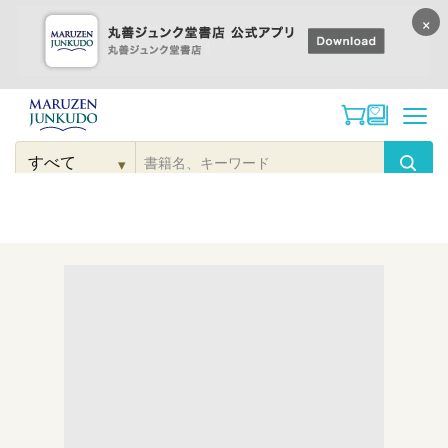
×
コンテンツに
進む
▾
検
索
こだわり
検索
カテゴリー
検索
対
象