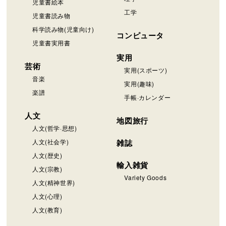
児童書絵本
工学
児童書読み物
科学読み物(児童向け)
コンピュータ
児童書実用書
実用
芸術
実用(スポーツ)
音楽
実用(趣味)
楽譜
手帳·カレンダー
人文
地図旅行
人文(哲学·思想)
人文(社会学)
雑誌
人文(歴史)
輸入雑貨
人文(宗教)
Variety Goods
人文(精神世界)
人文(心理)
人文(教育)