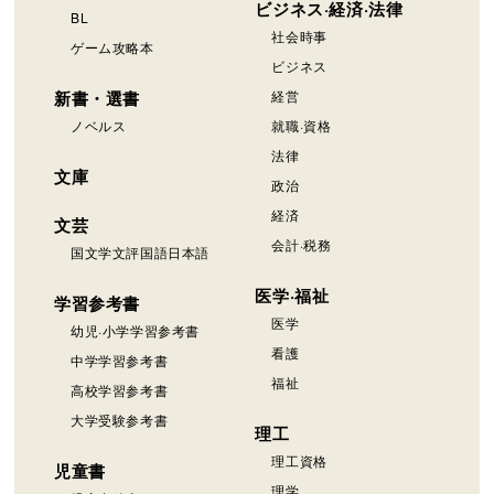
ビジネス·経済·法律
BL
社会時事
ゲーム攻略本
ビジネス
新書・選書
経営
ノベルス
就職·資格
法律
文庫
政治
経済
文芸
会計·税務
国文学文評国語日本語
医学·福祉
学習参考書
医学
幼児·小学学習参考書
看護
中学学習参考書
福祉
高校学習参考書
大学受験参考書
理工
理工資格
児童書
理学