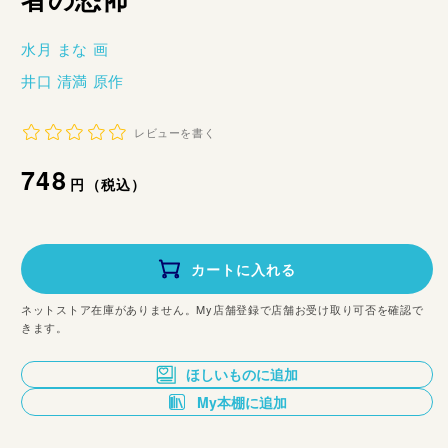
水月 まな 画
井口 清満 原作
レビューを書く
通
748
円（税込）
常
価
カートに入れる
格
ネットストア在庫がありません。My店舗登録で店舗お受け取り可否を確認で
きます。
ほしいものに追加
My本棚に追加