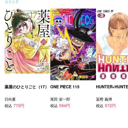
コミック
薬屋のひとりごと（17）
ONE PIECE 115
HUNTER×HUNTE
日向夏
尾田 栄一郎
冨樫 義博
770円
594円
572円
税込
税込
税込