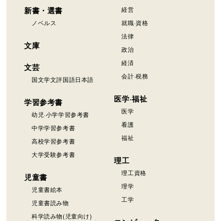
新書・選書
経営
ノベルス
就職·資格
法律
文庫
政治
経済
文芸
会計·税務
国文学文評国語日本語
医学·福祉
学習参考書
医学
幼児·小学学習参考書
看護
中学学習参考書
福祉
高校学習参考書
大学受験参考書
理工
理工資格
児童書
理学
児童書絵本
工学
児童書読み物
科学読み物(児童向け)