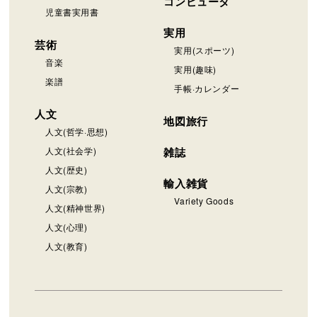
コンピュータ
児童書実用書
実用
芸術
実用(スポーツ)
音楽
実用(趣味)
楽譜
手帳·カレンダー
人文
地図旅行
人文(哲学·思想)
人文(社会学)
雑誌
人文(歴史)
輸入雑貨
人文(宗教)
Variety Goods
人文(精神世界)
人文(心理)
人文(教育)