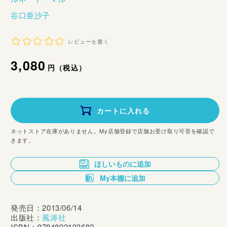
谷口亜沙子
レビューを書く
通
3,080
円（税込）
常
価
カートに入れる
格
ネットストア在庫がありません。My店舗登録で店舗お受け取り可否を確認で
きます。
ほしいものに追加
My本棚に追加
発売日：2013/06/14
出版社：
風涛社
ISBN：9784892193682