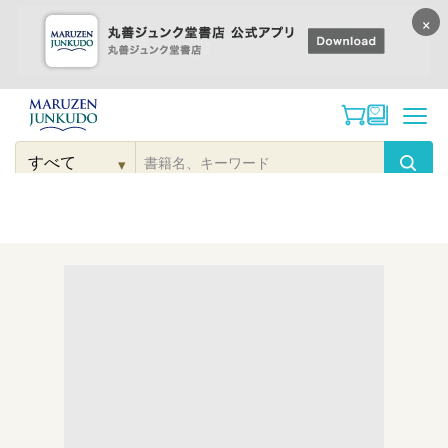
×
コンテンツに
進む
▾
検
索
こだわり
検索
カテゴリー
検索
対
象