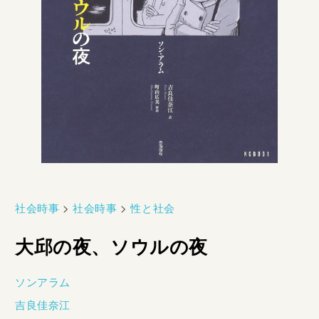
社会時事
>
社会時事
>
性と社会
大邱の夜、ソウルの夜
ソンアラム
吉良佳奈江