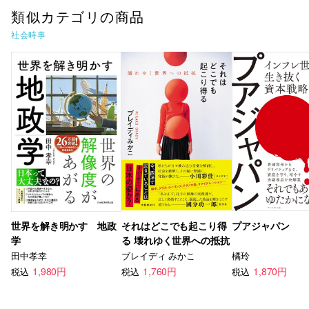
類似カテゴリの商品
社会時事
世界を解き明かす 地政
それはどこでも起こり得
プアジャパン
学
る 壊れゆく世界への抵抗
田中孝幸
ブレイディ みかこ
橘玲
1,980円
1,760円
1,870円
税込
税込
税込