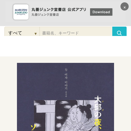
×
コンテンツに
進む
▾
検
索
こだわり
検索
カテゴリー
検索
対
象