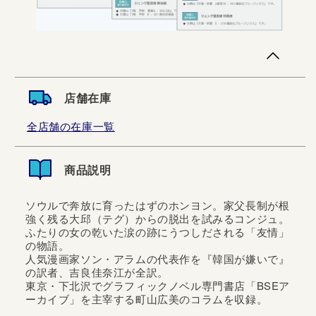
店舗在庫
全店舗の在庫一覧
商品説明
ソウルで奔放に育ったはずのホンヨン。家父長制が根
強く残る大邱（テグ）からの脱出を試みるコンジュ。
ふたりの女の乾いた涙の跡にうつしだされる「友情」
の物語。
人気漫画家ソン・アラムの代表作を『韓国が嫌いで』
の訳者、吉良佳奈江が全訳。
東京・下北沢でグラフィックノベル専門書店「BSEア
ーカイブ」を主宰する町山広美のコラムを収録。