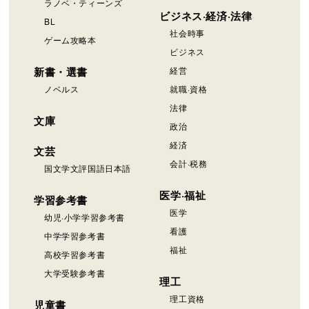
ラノベ・ティーンズ
ビジネス·経済·法律
BL
社会時事
ゲーム攻略本
ビジネス
新書・選書
経営
ノベルス
就職·資格
法律
文庫
政治
経済
文芸
会計·税務
国文学文評国語日本語
医学·福祉
学習参考書
医学
幼児·小学学習参考書
看護
中学学習参考書
福祉
高校学習参考書
大学受験参考書
理工
理工資格
児童書