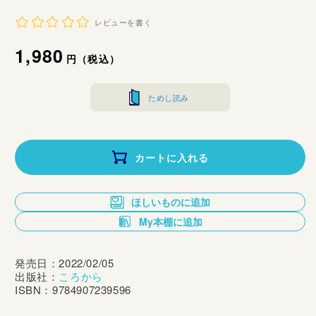
レビューを書く
通
1,980
円（税込）
常
ためし読み
価
格
カートに入れる
ほしいものに追加
My本棚に追加
発売日：2022/02/05
出版社：
ころから
ISBN：9784907239596