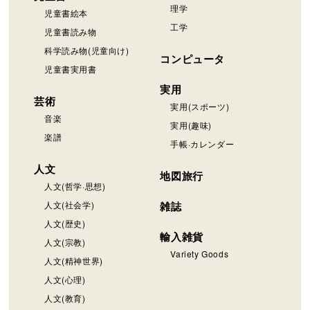
理学
児童書絵本
工学
児童書読み物
科学読み物(児童向け)
コンピュータ
児童書実用書
実用
芸術
実用(スポーツ)
音楽
実用(趣味)
楽譜
手帳·カレンダー
人文
地図旅行
人文(哲学·思想)
人文(社会学)
雑誌
人文(歴史)
輸入雑貨
人文(宗教)
Variety Goods
人文(精神世界)
人文(心理)
人文(教育)