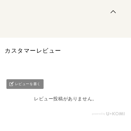
ソウルで奔放に育ったはずのホンヨン。家父長制が根強く
残る大邱（テグ）からの脱出を試みるコンジュ。ふたりの
女の乾いた涙の跡にうつしだされる「友情」の物語。人気
漫画家ソン・アラムの代表作を『韓国が嫌いで』の訳者、
吉良佳奈江が全訳。東京・下北沢でグラフィックノベル専
門書店「BSEアーカイブ」を主宰す...
カスタマーレビュー
レビューを書く
レビュー投稿がありません。