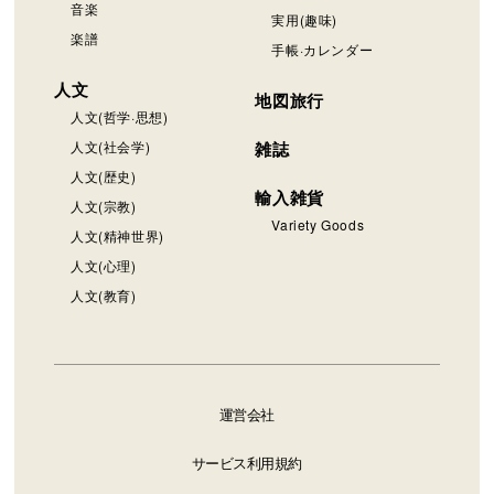
音楽
実用(趣味)
楽譜
手帳·カレンダー
人文
地図旅行
人文(哲学·思想)
人文(社会学)
雑誌
人文(歴史)
輸入雑貨
人文(宗教)
Variety Goods
人文(精神世界)
人文(心理)
人文(教育)
運営会社
サービス利用規約