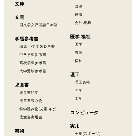
文庫
政治
経済
文芸
会計·税務
国文学文評国語日本語
医学·福祉
学習参考書
医学
幼児·小学学習参考書
看護
中学学習参考書
福祉
高校学習参考書
大学受験参考書
理工
理工資格
児童書
理学
児童書絵本
工学
児童書読み物
科学読み物(児童向け)
コンピュータ
児童書実用書
実用
芸術
実用(スポーツ)