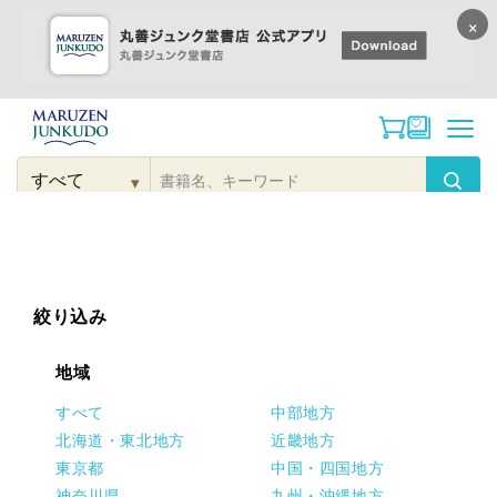
×
コンテンツに
進む
▾
検
索
こだわり
検索
カテゴリー
検索
対
象
絞り込み
地域
すべて
中部地方
北海道・東北地方
近畿地方
東京都
中国・四国地方
神奈川県
九州・沖縄地方