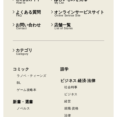
How to
My List
よくある質問
オンラインサービスサイト
FAQ
Online Service Site
お問い合わせ
店舗一覧
Contact
List of Stores
カテゴリ
Category
コミック
語学
ラノベ・ティーンズ
ビジネス·経済·法律
BL
社会時事
ゲーム攻略本
ビジネス
新書・選書
経営
ノベルス
就職·資格
法律