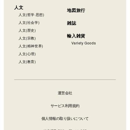
人文
地図旅行
人文(哲学·思想)
人文(社会学)
雑誌
人文(歴史)
輸入雑貨
人文(宗教)
Variety Goods
人文(精神世界)
人文(心理)
人文(教育)
運営会社
サービス利用規約
個人情報の取り扱いについて