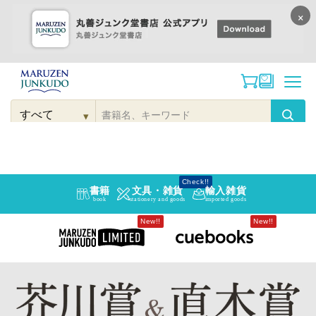
×
コンテンツに
進む
▾
検
索
こだわり
検索
カテゴリー
検索
対
象
Check!!
書籍
文具・雑貨
輸入雑貨
book
stationery and goods
imported goods
New!!
New!!