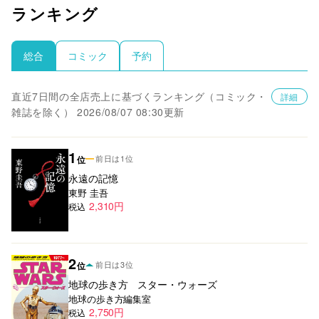
ランキング
コミック
予約
総合
直近7日間の全店売上に基づくランキング（コミック・
詳細
雑誌を除く）
2026/08/07 08:30更新
1
前日は1位
位
永遠の記憶
東野 圭吾
2,310
円
税込
2
前日は3位
位
地球の歩き方 スター・ウォーズ
地球の歩き方編集室
2,750
円
税込