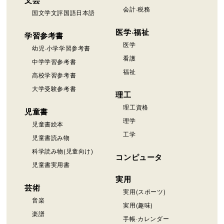
会計·税務
国文学文評国語日本語
医学·福祉
学習参考書
医学
幼児·小学学習参考書
看護
中学学習参考書
福祉
高校学習参考書
大学受験参考書
理工
理工資格
児童書
理学
児童書絵本
工学
児童書読み物
科学読み物(児童向け)
コンピュータ
児童書実用書
実用
芸術
実用(スポーツ)
音楽
実用(趣味)
楽譜
手帳·カレンダー