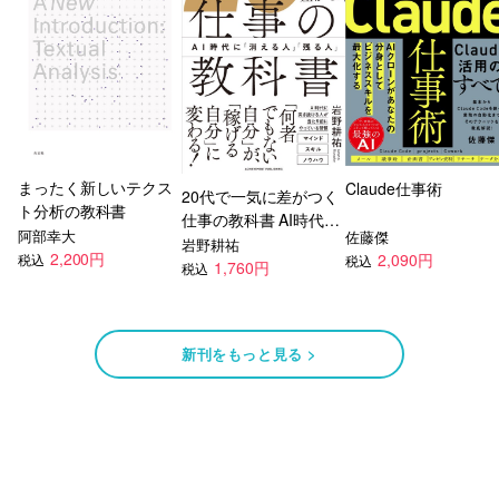
まったく新しいテクス
Claude仕事術
20代で一気に差がつく
ト分析の教科書
仕事の教科書 AI時代に
阿部幸大
佐藤傑
「消える人」「残る
岩野耕祐
2,200円
2,090円
税込
税込
人」
1,760円
税込
新刊をもっと見る >