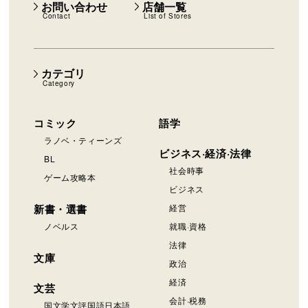
お問い合わせ
店舗一覧
Contact
List of Stores
カテゴリ
Category
コミック
語学
ラノベ・ティーンズ
ビジネス·経済·法律
BL
社会時事
ゲーム攻略本
ビジネス
新書・選書
経営
ノベルス
就職·資格
法律
文庫
政治
経済
文芸
会計·税務
国文学文評国語日本語