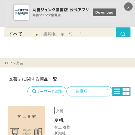
×
コンテンツに
進む
▾
検
索
こだわり
検索
カテゴリー
検索
対
象
TOP
>
文芸
「文芸」に関する商品一覧
キーワード追加
文芸
夏帆
村上 春樹
新潮社