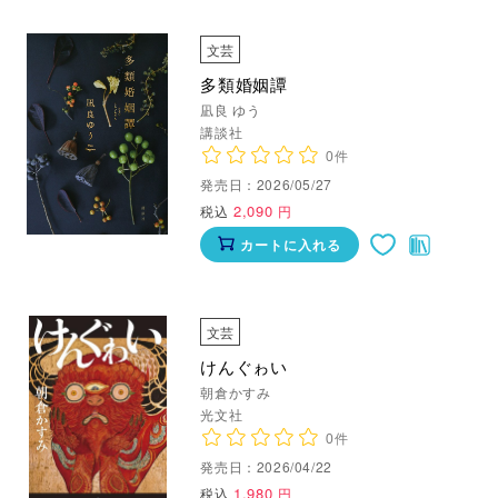
文芸
多類婚姻譚
凪良 ゆう
講談社
0件
発売日：2026/05/27
2,090
税込
円
カートに入れる
文芸
けんぐゎい
朝倉かすみ
光文社
0件
発売日：2026/04/22
1,980
税込
円