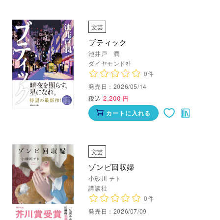
文芸
ブティック
池井戸 潤
ダイヤモンド社
0件
発売日：2026/05/14
2,200
税込
円
カートに入れる
文芸
ゾンビ回収婦
小砂川 チト
講談社
0件
発売日：2026/07/09