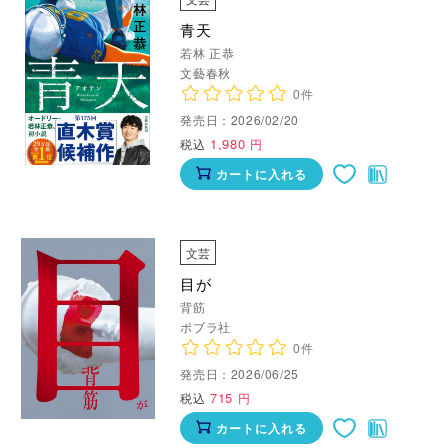
青天
若林 正恭
文藝春秋
0件
発売日：2026/02/20
1,980
税込
円
カートに入れる
文芸
目が
背筋
ポプラ社
0件
発売日：2026/06/25
715
税込
円
カートに入れる