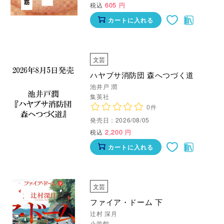
605
税込
円
カートに入れる
文芸
ハヤブサ消防団 森へつづく道
池井戸 潤
集英社
0件
発売日：2026/08/05
2,200
税込
円
カートに入れる
文芸
ファイア・ドーム 下
辻村 深月
小学館