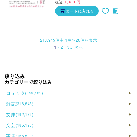
1,980
税込
円
カートに入れる
213,915件中 1件〜20件を表示
1
・
2
・
3
次へ
絞り込み
カテゴリーで絞り込み
コミック
(329,403)
▶
雑誌
青年B6コミック
(316,848)
(46,443)
▶
▶
青年B6サイズコミック その他
(19,415)
文庫
ジャンル別コミック
専門雑誌医学系
(192,175)
(32,771)
(28,981)
▶
▶
▶
ファンタジー系コミック その他
(3,591)
コンビニコミック
医学雑誌
(15,067)
(22,491)
文芸
講談社青年
カルチャー雑誌
文庫・各出版社
(185,193)
(19,368)
(24,884)
(17,184)
▶
▶
▶
▶
ヤングキング
(3,015)
大人向けコミック
看護雑誌
(4,021)
(6,709)
ヤングマガジン
テレビ雑誌
廣済堂文庫(小説)
(4,637)
(6,392)
(1,257)
実用
男性作家別
テーママガジン
ロマンス文庫・各社
現代文学
(166,500)
(46,827)
(13,845)
(24,449)
(16,435)
▶
▶
▶
▶
▶
近代麻雀・バンブー
(2,398)