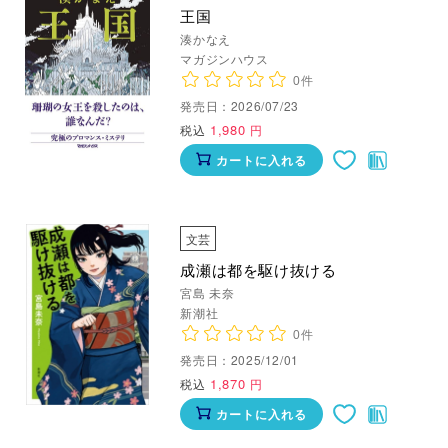
王国
湊かなえ
マガジンハウス
0件
発売日：2026/07/23
1,980
税込
円
カートに入れる
文芸
成瀬は都を駆け抜ける
宮島 未奈
新潮社
0件
発売日：2025/12/01
1,870
税込
円
カートに入れる