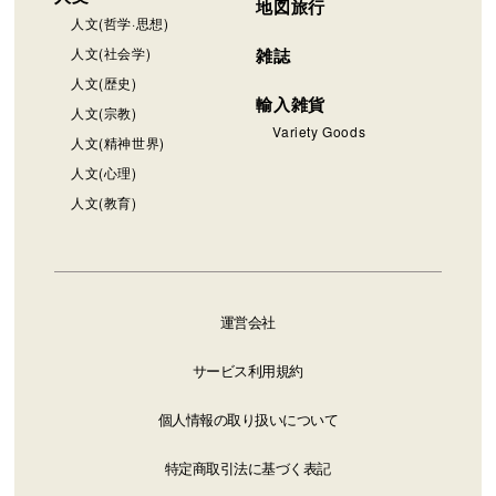
地図旅行
人文(哲学·思想)
人文(社会学)
雑誌
人文(歴史)
輸入雑貨
人文(宗教)
Variety Goods
人文(精神世界)
人文(心理)
人文(教育)
運営会社
サービス利用規約
個人情報の取り扱いについて
特定商取引法に基づく表記