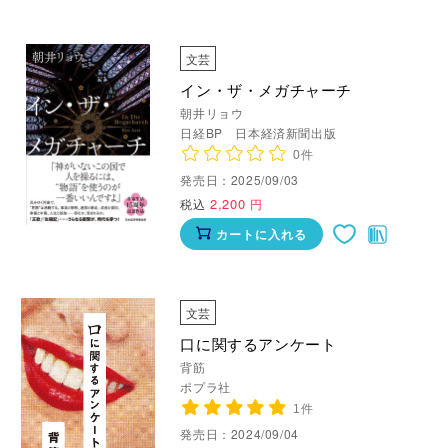
文芸
イン・ザ・メガチャーチ
朝井リョウ
日経BP 日本経済新聞出版
0件
発売日：2025/09/03
2,200
税込
円
カートに入れる
文芸
口に関するアンケート
背筋
ポプラ社
1件
発売日：2024/09/04