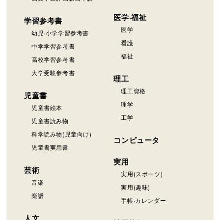
医学·福祉
学習参考書
医学
幼児·小学学習参考書
看護
中学学習参考書
福祉
高校学習参考書
大学受験参考書
理工
理工資格
児童書
理学
児童書絵本
工学
児童書読み物
科学読み物(児童向け)
コンピュータ
児童書実用書
実用
芸術
実用(スポーツ)
音楽
実用(趣味)
楽譜
手帳·カレンダー
人文