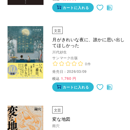
カートに入れる
文芸
月がきれいな夜に、誰かに思い出し
てほしかった
川代紗生
サンマーク出版
0件
発売日：2026/03/09
1,760
税込
円
カートに入れる
文芸
変な地図
雨穴