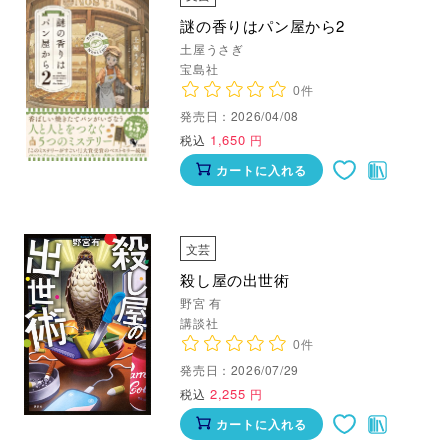
謎の香りはパン屋から2
土屋うさぎ
宝島社
0件
発売日：2026/04/08
1,650
税込
円
カートに入れる
文芸
殺し屋の出世術
野宮 有
講談社
0件
発売日：2026/07/29
2,255
税込
円
カートに入れる