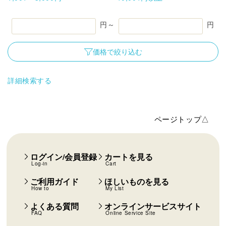
樹木・庭木
(259)
成年後見法
(294)
ひもの結び方
(29)
ビジネス実務法務
(513)
結婚・離婚
(262)
もっと見る
円～
円
販売士
(269)
運行管理者試験
(215)
価格で絞り込む
もっと見る
詳細検索する
ページトップ△
ログイン/会員登録
カートを見る
Log-in
Cart
ご利用ガイド
ほしいものを見る
How to
My List
よくある質問
オンラインサービスサイト
FAQ
Online Service Site