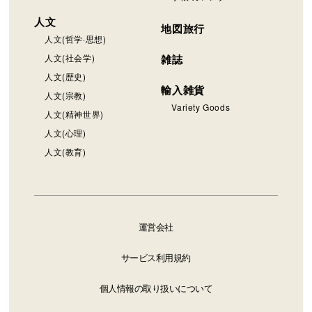
人文
地図旅行
人文(哲学·思想)
人文(社会学)
雑誌
人文(歴史)
輸入雑貨
人文(宗教)
Variety Goods
人文(精神世界)
人文(心理)
人文(教育)
運営会社
サービス利用規約
個人情報の取り扱いについて