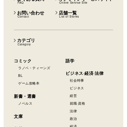
FAQ
Online Service Site
お問い合わせ
店舗一覧
Contact
List of Stores
カテゴリ
Category
コミック
語学
ラノベ・ティーンズ
ビジネス·経済·法律
BL
社会時事
ゲーム攻略本
ビジネス
新書・選書
経営
ノベルス
就職·資格
法律
文庫
政治
経済