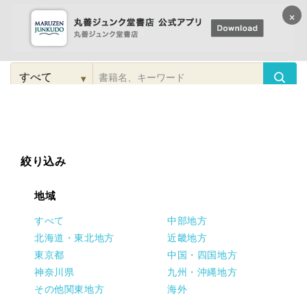
×
コンテンツに
進む
▾
検
索
こだわり
検索
カテゴリー
検索
対
象
絞り込み
地域
すべて
中部地方
北海道・東北地方
近畿地方
東京都
中国・四国地方
神奈川県
九州・沖縄地方
その他関東地方
海外