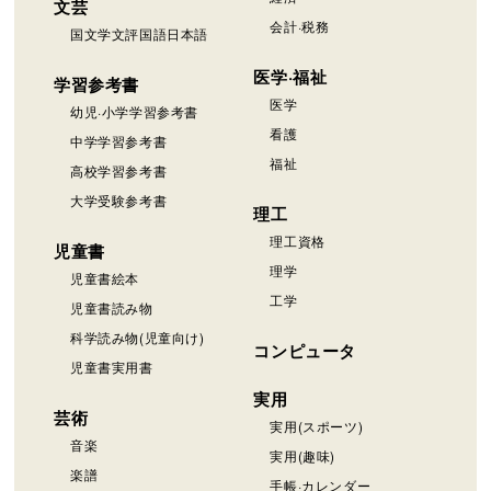
文芸
会計·税務
国文学文評国語日本語
医学·福祉
学習参考書
医学
幼児·小学学習参考書
看護
中学学習参考書
福祉
高校学習参考書
大学受験参考書
理工
理工資格
児童書
理学
児童書絵本
工学
児童書読み物
科学読み物(児童向け)
コンピュータ
児童書実用書
実用
芸術
実用(スポーツ)
音楽
実用(趣味)
楽譜
手帳·カレンダー