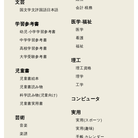
文芸
会計·税務
国文学文評国語日本語
医学·福祉
学習参考書
医学
幼児·小学学習参考書
看護
中学学習参考書
福祉
高校学習参考書
大学受験参考書
理工
理工資格
児童書
理学
児童書絵本
工学
児童書読み物
科学読み物(児童向け)
コンピュータ
児童書実用書
実用
芸術
実用(スポーツ)
音楽
実用(趣味)
楽譜
手帳·カレンダー