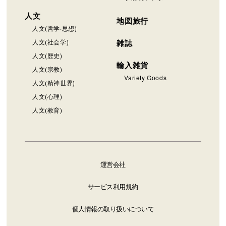
人文
地図旅行
人文(哲学·思想)
人文(社会学)
雑誌
人文(歴史)
輸入雑貨
人文(宗教)
Variety Goods
人文(精神世界)
人文(心理)
人文(教育)
運営会社
サービス利用規約
個人情報の取り扱いについて