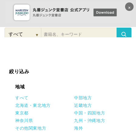
×
コンテンツに
進む
▾
検
索
こだわり
検索
カテゴリー
検索
対
象
絞り込み
地域
すべて
中部地方
北海道・東北地方
近畿地方
東京都
中国・四国地方
神奈川県
九州・沖縄地方
その他関東地方
海外