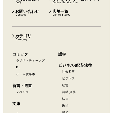
FAQ
Online Service Site
お問い合わせ
店舗一覧
Contact
List of Stores
カテゴリ
Category
コミック
語学
ラノベ・ティーンズ
ビジネス·経済·法律
BL
社会時事
ゲーム攻略本
ビジネス
新書・選書
経営
ノベルス
就職·資格
法律
文庫
政治
経済