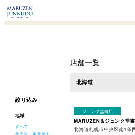
コンテンツ
に進む
▾
検
索
対
象
店舗一覧
北海道
絞り込み
ジュンク堂書店
地域
MARUZEN＆ジュンク堂書
すべて
北海道札幌市中央区南1条西1
北海道・東北地方