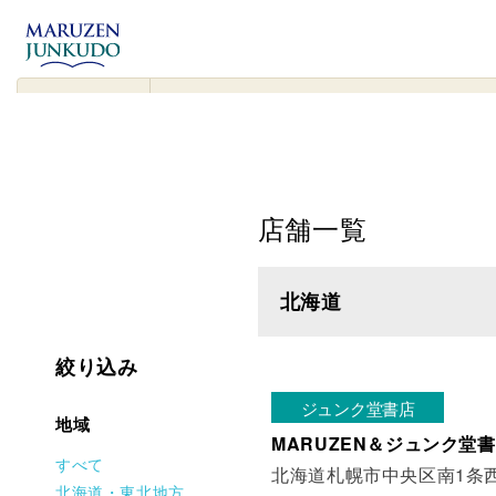
コンテンツ
に進む
▾
検
索
対
象
店舗一覧
北海道
絞り込み
ジュンク堂書店
地域
MARUZEN＆ジュンク堂書
すべて
北海道札幌市中央区南1条西1
北海道・東北地方