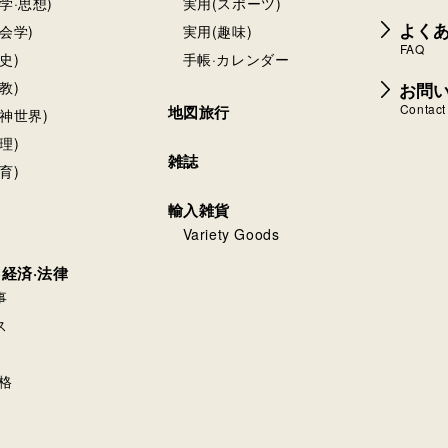
学·思想)
実用(スポーツ)
よく
会学)
実用(趣味)
FAQ
史)
手帳·カレンダー
お問
教)
Contact
地図旅行
神世界)
理)
雑誌
育)
輸入雑貨
Variety Goods
·経済·法律
事
ス
格