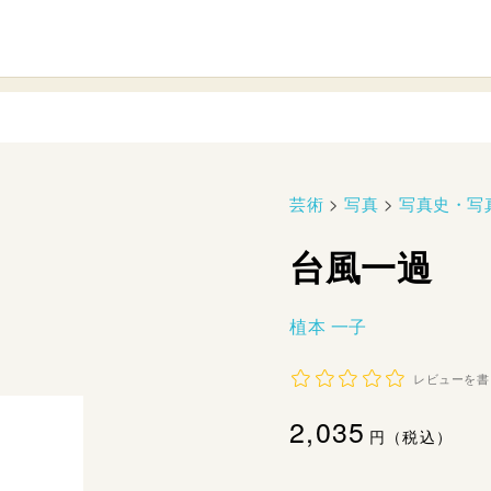
芸術
>
写真
>
写真史・写
台風一過
植本 一子
レビューを書
通
2,035
円（税込）
常