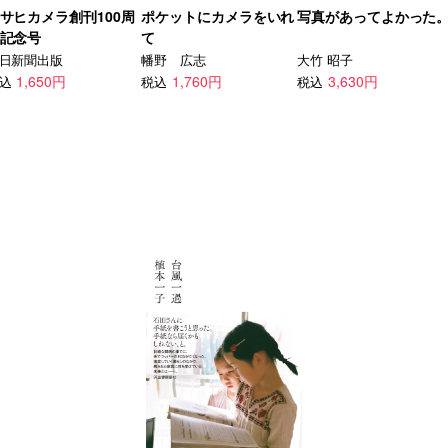
サヒカメラ創刊100周
ポケットにカメラをいれ
写真があってよかった
記念号
て
日新聞出版
幡野 広志
大竹 昭子
1,650円
1,760円
3,630円
込
税込
税込