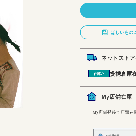
価
格
ほしいもの
ネットストア
提携倉庫
在庫△
My店舗在庫
My店舗登録で店頭在