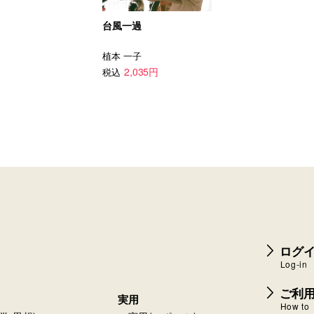
台風一過
植本 一子
2,035円
税込
ログイ
Log-in
ご利
実用
How to