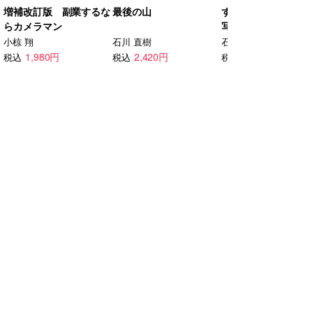
。
増補改訂版 副業するな
最後の山
すべては距離感で
らカメラマン
写真が教えてくれた
の秘密
小椋 翔
石川 直樹
石井朋彦
1,980円
2,420円
2,530円
税込
税込
税込