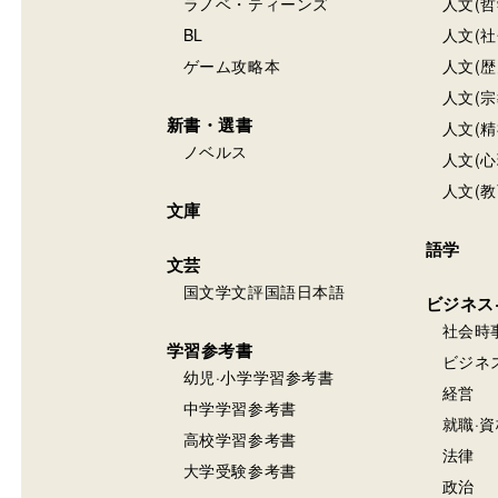
ラノベ・ティーンズ
人文(哲
BL
人文(社
ゲーム攻略本
人文(歴
人文(宗
新書・選書
人文(精
ノベルス
人文(心
人文(教
文庫
語学
文芸
国文学文評国語日本語
ビジネス
社会時
学習参考書
ビジネ
幼児·小学学習参考書
経営
中学学習参考書
就職·資
高校学習参考書
法律
大学受験参考書
政治