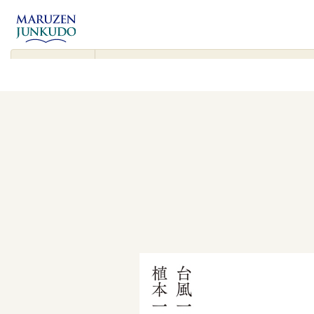
コンテンツ
に進む
▾
検
索
対
象