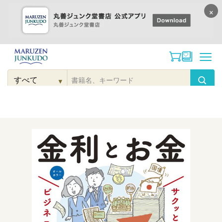
×
コンテンツに
進む
▾
検
索
こだわり
検索
カテゴリー
検索
対
象