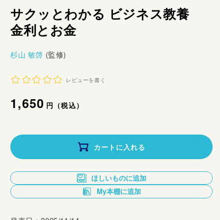
サクッとわかる ビジネス教養
金利とお金
杉山 敏啓
(監修)
レビューを書く
通
1,650
円（税込）
常
価
カートに入れる
格
ほしいものに追加
My本棚に追加