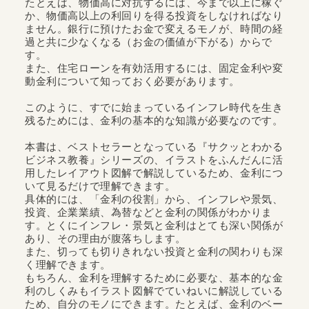
たとえば、物価高に対抗するには、今まで以上に稼ぐ
か、物価高以上の利回りを得る投資をしなければなり
ません。銀行に預けたお金で変えるモノが、時間の経
過と共に少なくなる（お金の価値が下がる）からで
す。
また、住宅ローンを有効活用するには、固定金利や変
動金利について知っておく必要があります。
このように、すでに始まっているインフレ時代を生き
残るためには、金利の基本的な知識が必要なのです。
本書は、ベストセラーとなっている『サクッとわかる
ビジネス教養』シリーズの、イラストをふんだんに活
用したレイアウト図解で解説しているため、金利につ
いて見るだけで理解できます。
具体的には、「金利の役割」から、インフレや景気、
投資、企業業績、為替などと金利の関係がわかりま
す。とくにインフレ・景気と金利はとても深い関係が
あり、その理由が腹落ちします。
また、切っても切りきれない投資と金利の関わりも深
く理解できます。
もちろん、金利を理解するために必要な、基本的な金
利のしくみもイラスト図解でていねいに解説している
ため、自分のモノにできます。たとえば、金利のベー