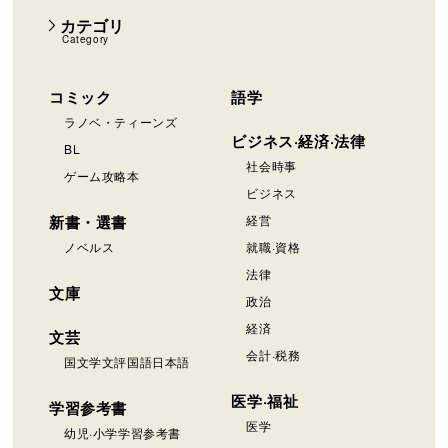
カテゴリ
Category
コミック
語学
ラノベ・ティーンズ
ビジネス·経済·法律
BL
社会時事
ゲーム攻略本
ビジネス
新書・選書
経営
ノベルス
就職·資格
法律
文庫
政治
経済
文芸
会計·税務
国文学文評国語日本語
医学·福祉
学習参考書
医学
幼児·小学学習参考書