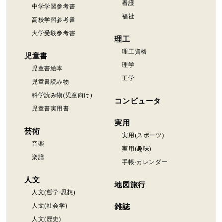
看護
中学学習参考書
福祉
高校学習参考書
大学受験参考書
理工
理工資格
児童書
理学
児童書絵本
工学
児童書読み物
科学読み物(児童向け)
コンピュータ
児童書実用書
実用
芸術
実用(スポーツ)
音楽
実用(趣味)
楽譜
手帳·カレンダー
人文
地図旅行
人文(哲学·思想)
人文(社会学)
雑誌
人文(歴史)