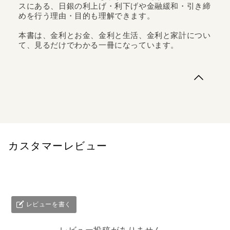
スにある、日銀の利上げ・利下げや金融緩和・引き締
めを行う理由・目的も理解できます。
本書は、金利とお金、金利と生活、金利と家計につい
て、見るだけでわかる一冊になっています。
大きなフルカラーイラストを使ったレイアウトによって、
ベストセラーとなっている「サクッとわかる ビジネス教
養」シリーズに「金利」テーマが登場！すべての人が物価
高を感じています。これはインフレの始まりです。1999年
に行われた「ゼロ金利政策」導入から25年もの間、「金利
のない生活（世界）」でした。...
カスタマーレビュー
レビューを書く