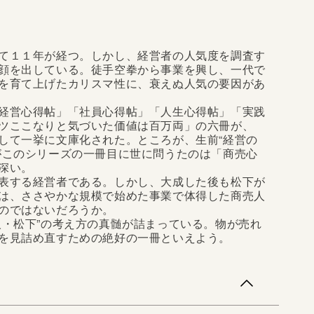
て１１年が経つ。しかし、経営者の人気度を調査す
顔を出している。徒手空拳から事業を興し、一代で
を育て上げたカリスマ性に、衰えぬ人気の要因があ
経営心得帖」「社員心得帖」「人生心得帖」「実践
ツここなりと気づいた価値は百万両」の六冊が、
して一挙に文庫化された。ところが、生前“経営の
がこのシリーズの一冊目に世に問うたのは「商売心
深い。
表する経営者である。しかし、大成した後も松下が
は、ささやかな規模で始めた事業で体得した商売人
のではないだろうか。
人・松下”の考え方の真髄が詰まっている。物が売れ
を見詰め直すための絶好の一冊といえよう。
１１年が経つ。しかし、経営者の人気度を調査する