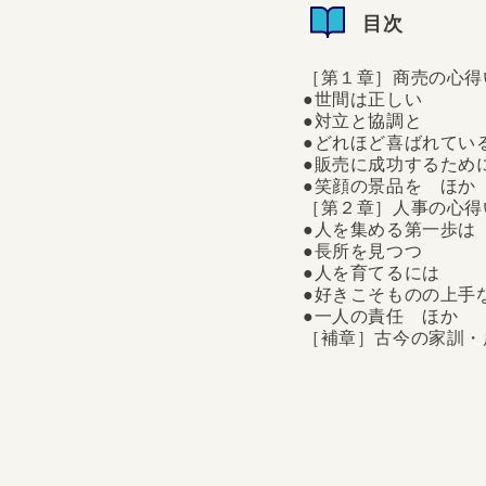
と、いまだに上位に顔を
目次
な電器メーカーを育て上
う。この五月に本書以下
経営哲学」「経営の...
［第１章］商売の心
●世間は正しい
●対立と協調と
●どれほど喜ばれて
●販売に成功するた
●笑顔の景品を ほ
［第２章］人事の心
●人を集める第一歩
●長所を見つつ
●人を育てるには
●好きこそものの上
●一人の責任 ほか
［補章］古今の家訓・
［第１章］商売の心得い
喜ばれているか ●販売
章］人事の心得いろいろ