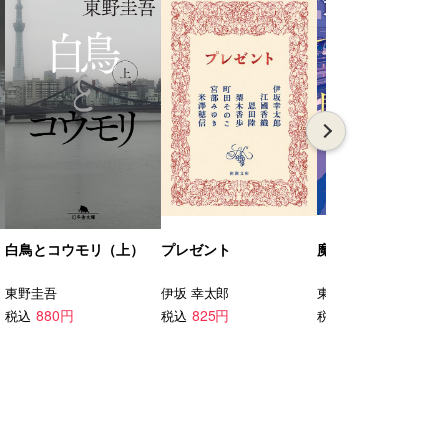
白鳥とコウモリ（上）
プレゼント
魔女と過ごした七日
東野圭吾
伊坂 幸太郎
東野 圭吾
880円
825円
1,232円
税込
税込
税込