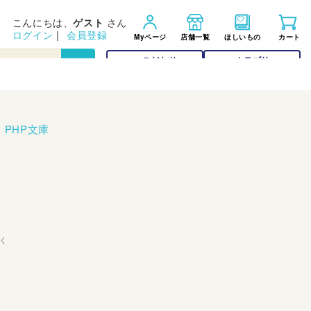
こんにちは、
ゲスト
さん
ログイン
|
会員登録
Myページ
店舗一覧
ほしいもの
カート
こだわり
カテゴリー
検索
検索
>
PHP文庫
く