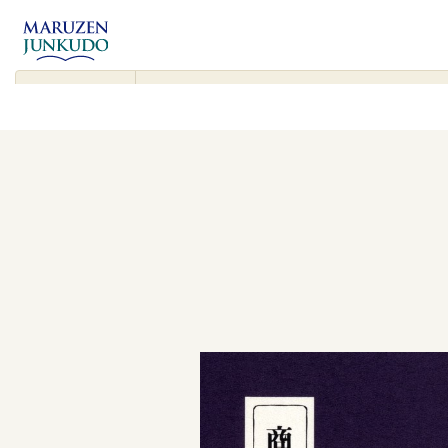
コンテンツ
に進む
▾
検
索
対
象