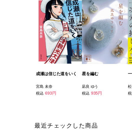
成瀬は信じた道をいく
星を編む
一
宮島 未奈
凪良 ゆう
松
693円
935円
税込
税込
税
最近チェックした商品