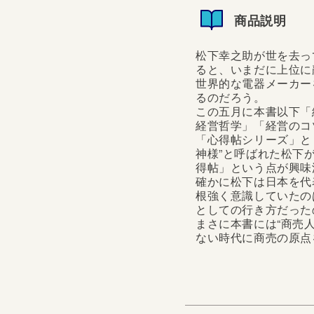
商品説明
松下幸之助が世を去っ
ると、いまだに上位に
世界的な電器メーカー
るのだろう。
この五月に本書以下「
経営哲学」「経営のコ
「心得帖シリーズ」と
神様”と呼ばれた松下
得帖」という点が興味
確かに松下は日本を代
根強く意識していたの
としての行き方だった
まさに本書には“商売
ない時代に商売の原点
松下幸之助が世を去って