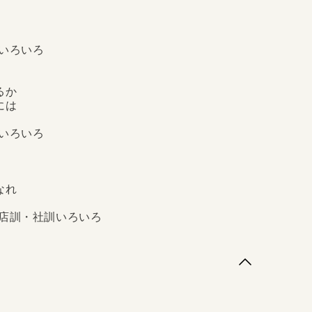
出している。徒手空拳から事業を興し、一代で世界的
げたカリスマ性に、衰えぬ人気の要因があるのだろ
「経営心得帖」「社員心得帖」「人生心得帖」「実践
得いろいろ
いるか
めには
か
得いろいろ
は
手なれ
店訓・社訓いろいろ
ろいろ ●世間は正しい ●対立と協調と ●どれほど
に成功するためには ●笑顔の景品を ほか ［第２
 ●人を集める第一歩は ●長所を見つつ ●人を育て