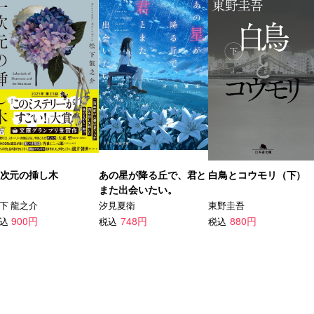
次元の挿し木
あの星が降る丘で、君と
白鳥とコウモリ（下）
また出会いたい。
下 龍之介
汐見夏衛
東野圭吾
900円
748円
880円
込
税込
税込