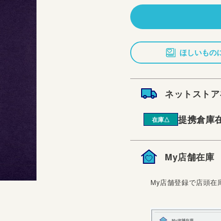
価
格
ほしいもの
ネットストア
提携倉庫
在庫△
My店舗在庫
My店舗登録で店頭在