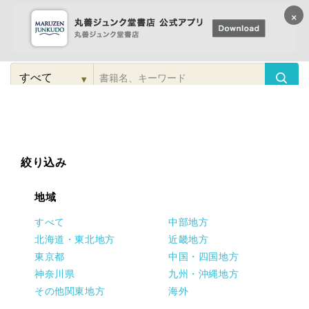
×
コンテンツに
進む
▾
検
索
こだわり
検索
カテゴリー
検索
対
象
絞り込み
地域
すべて
中部地方
北海道・東北地方
近畿地方
東京都
中国・四国地方
神奈川県
九州・沖縄地方
その他関東地方
海外