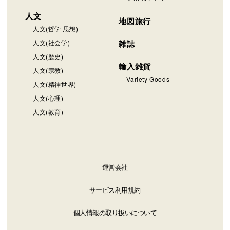
人文
地図旅行
人文(哲学·思想)
人文(社会学)
雑誌
人文(歴史)
輸入雑貨
人文(宗教)
Variety Goods
人文(精神世界)
人文(心理)
人文(教育)
運営会社
サービス利用規約
個人情報の取り扱いについて