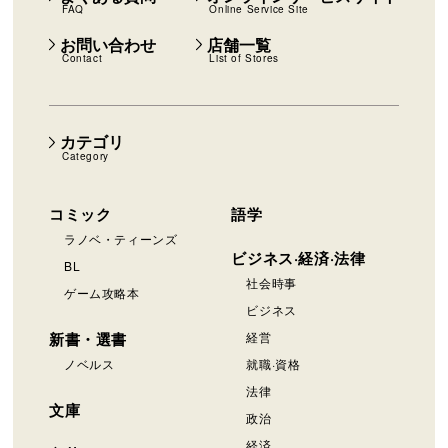
FAQ
Online Service Site
お問い合わせ
店舗一覧
Contact
List of Stores
カテゴリ
Category
コミック
語学
ラノベ・ティーンズ
ビジネス·経済·法律
BL
社会時事
ゲーム攻略本
ビジネス
新書・選書
経営
ノベルス
就職·資格
法律
文庫
政治
経済