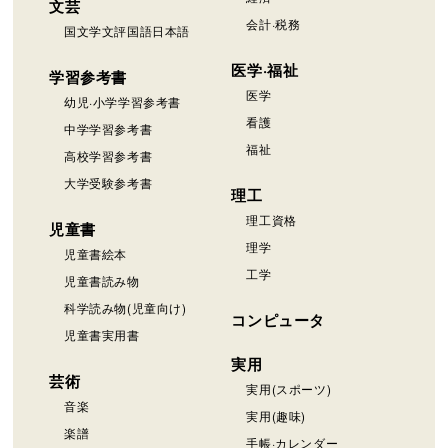
文芸
会計·税務
国文学文評国語日本語
医学·福祉
学習参考書
医学
幼児·小学学習参考書
看護
中学学習参考書
福祉
高校学習参考書
大学受験参考書
理工
理工資格
児童書
理学
児童書絵本
工学
児童書読み物
科学読み物(児童向け)
コンピュータ
児童書実用書
実用
芸術
実用(スポーツ)
音楽
実用(趣味)
楽譜
手帳·カレンダー