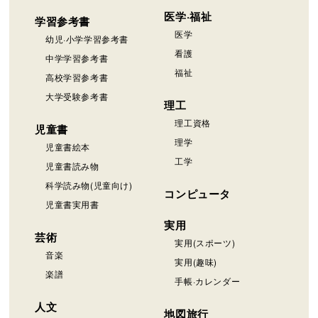
医学·福祉
学習参考書
医学
幼児·小学学習参考書
看護
中学学習参考書
福祉
高校学習参考書
大学受験参考書
理工
理工資格
児童書
理学
児童書絵本
工学
児童書読み物
科学読み物(児童向け)
コンピュータ
児童書実用書
実用
芸術
実用(スポーツ)
音楽
実用(趣味)
楽譜
手帳·カレンダー
人文
地図旅行