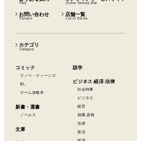
FAQ
Online Service Site
お問い合わせ
店舗一覧
Contact
List of Stores
カテゴリ
Category
コミック
語学
ラノベ・ティーンズ
ビジネス·経済·法律
BL
社会時事
ゲーム攻略本
ビジネス
新書・選書
経営
ノベルス
就職·資格
法律
文庫
政治
経済