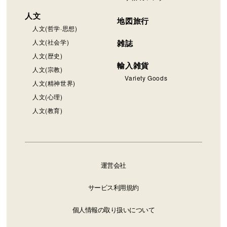
人文
地図旅行
人文(哲学·思想)
人文(社会学)
雑誌
人文(歴史)
輸入雑貨
人文(宗教)
Variety Goods
人文(精神世界)
人文(心理)
人文(教育)
運営会社
サービス利用規約
個人情報の取り扱いについて