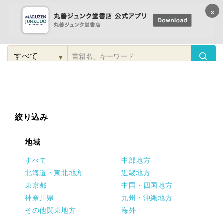
×
コンテンツに
進む
▾
検
索
こだわり
検索
カテゴリー
検索
対
象
絞り込み
地域
すべて
中部地方
北海道・東北地方
近畿地方
東京都
中国・四国地方
神奈川県
九州・沖縄地方
その他関東地方
海外