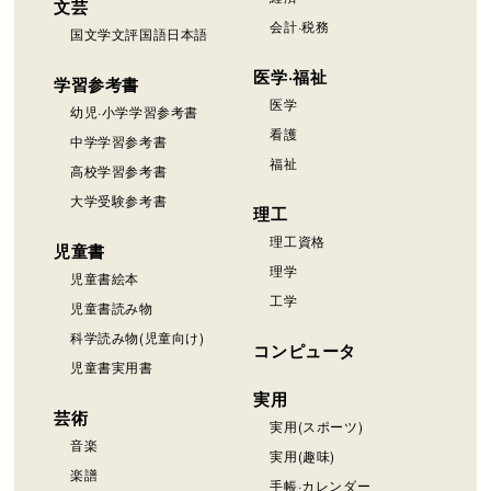
文芸
会計·税務
国文学文評国語日本語
医学·福祉
学習参考書
医学
幼児·小学学習参考書
看護
中学学習参考書
福祉
高校学習参考書
大学受験参考書
理工
理工資格
児童書
理学
児童書絵本
工学
児童書読み物
科学読み物(児童向け)
コンピュータ
児童書実用書
実用
芸術
実用(スポーツ)
音楽
実用(趣味)
楽譜
手帳·カレンダー