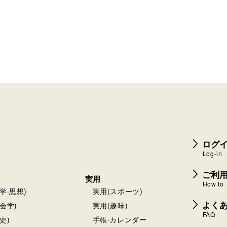
-8-2 高桑ビル 地下2階～4階
ール旭川駅前店
2番5号イオンモール旭川駅前 3階