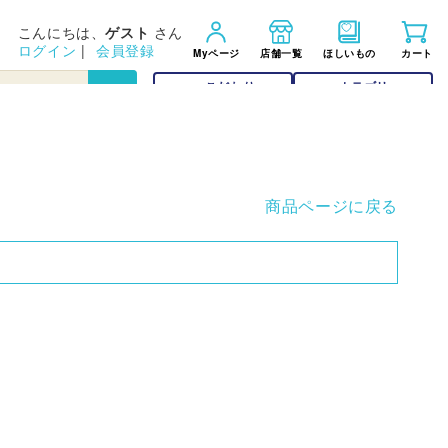
こんにちは、
ゲスト
さん
ログイン
|
会員登録
Myページ
店舗一覧
ほしいもの
カート
こだわり
カテゴリー
検索
検索
商品ページに戻る
在庫✕
My店舗登録