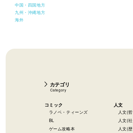
北海道札幌市中央区南1条西1
東京都
営業時間：10:00~21:00
神奈川県
定休日：8月無休、9月無休
その他関東地方
中部地方
近畿地方
中国・四国地方
九州・沖縄地方
ジュンク堂書店
海外
ジュンク堂書店 イオンモ
北海道旭川市宮下通7丁目
営業時間：10:00~21:00
定休日：8月無休、9月無休
ジュンク堂書店