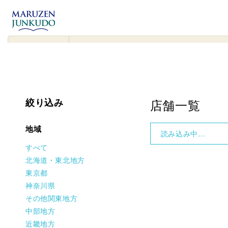
コンテンツ
に進む
▾
検
索
対
象
店舗一覧
絞り込み
地域
ジュンク堂書店
すべて
MARUZEN＆ジュンク堂書
北海道・東北地方