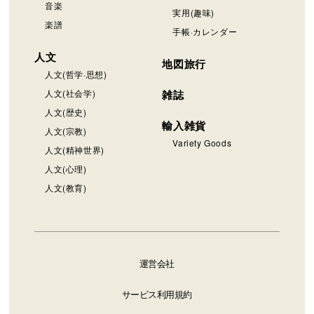
音楽
実用(趣味)
楽譜
手帳·カレンダー
人文
地図旅行
人文(哲学·思想)
人文(社会学)
雑誌
人文(歴史)
輸入雑貨
人文(宗教)
Variety Goods
人文(精神世界)
人文(心理)
人文(教育)
運営会社
サービス利用規約