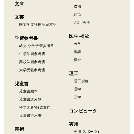
文庫
政治
経済
文芸
会計·税務
国文学文評国語日本語
医学·福祉
学習参考書
医学
幼児·小学学習参考書
看護
中学学習参考書
福祉
高校学習参考書
大学受験参考書
理工
理工資格
児童書
理学
児童書絵本
工学
児童書読み物
科学読み物(児童向け)
コンピュータ
児童書実用書
実用
芸術
実用(スポーツ)