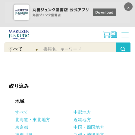
×
コンテンツに
進む
▾
検
索
こだわり
検索
カテゴリー
検索
対
象
絞り込み
地域
すべて
中部地方
北海道・東北地方
近畿地方
東京都
中国・四国地方
神奈川県
九州・沖縄地方