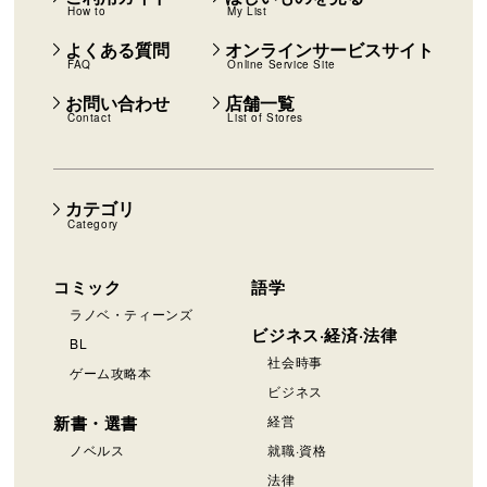
How to
My List
よくある質問
オンラインサービスサイト
FAQ
Online Service Site
お問い合わせ
店舗一覧
Contact
List of Stores
カテゴリ
Category
コミック
語学
ラノベ・ティーンズ
ビジネス·経済·法律
BL
社会時事
ゲーム攻略本
ビジネス
新書・選書
経営
ノベルス
就職·資格
法律