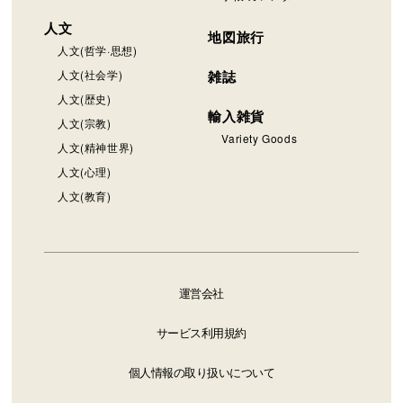
人文
地図旅行
人文(哲学·思想)
人文(社会学)
雑誌
人文(歴史)
輸入雑貨
人文(宗教)
Variety Goods
人文(精神世界)
人文(心理)
人文(教育)
運営会社
サービス利用規約
個人情報の取り扱いについて