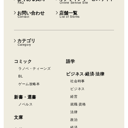
FAQ
Online Service Site
お問い合わせ
店舗一覧
Contact
List of Stores
カテゴリ
Category
コミック
語学
ラノベ・ティーンズ
ビジネス·経済·法律
BL
社会時事
ゲーム攻略本
ビジネス
新書・選書
経営
ノベルス
就職·資格
法律
文庫
政治
経済