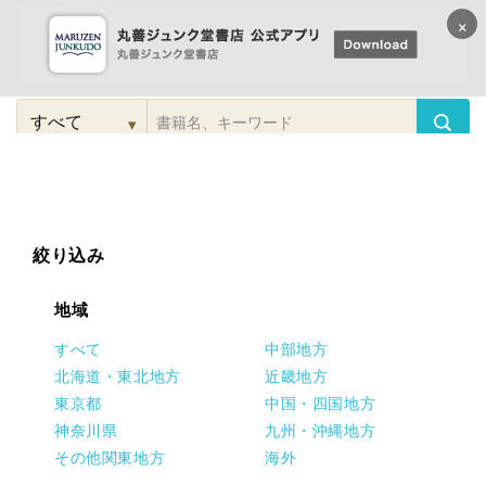
×
コンテンツに
進む
▾
検
索
こだわり
検索
カテゴリー
検索
対
象
絞り込み
地域
すべて
中部地方
北海道・東北地方
近畿地方
東京都
中国・四国地方
神奈川県
九州・沖縄地方
その他関東地方
海外