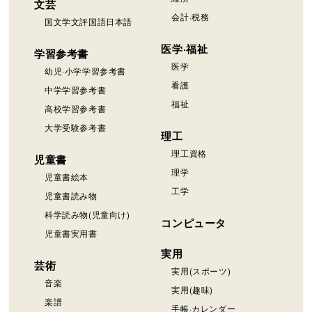
文芸
会計·税務
国文学文評国語日本語
医学·福祉
学習参考書
医学
幼児·小学学習参考書
看護
中学学習参考書
福祉
高校学習参考書
大学受験参考書
理工
理工資格
児童書
理学
児童書絵本
工学
児童書読み物
科学読み物(児童向け)
コンピュータ
児童書実用書
実用
芸術
実用(スポーツ)
音楽
実用(趣味)
楽譜
手帳·カレンダー