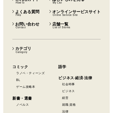
How to
My List
よくある質問
オンラインサービスサイト
FAQ
Online Service Site
お問い合わせ
店舗一覧
Contact
List of Stores
カテゴリ
Category
コミック
語学
ラノベ・ティーンズ
ビジネス·経済·法律
BL
社会時事
ゲーム攻略本
ビジネス
新書・選書
経営
ノベルス
就職·資格
法律