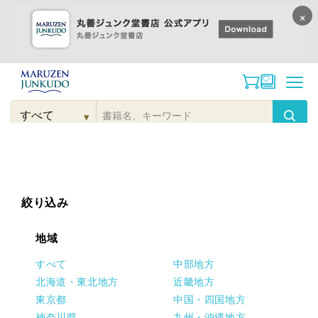
×
コンテンツに
進む
▾
検
索
こだわり
検索
カテゴリー
検索
対
象
絞り込み
地域
すべて
中部地方
北海道・東北地方
近畿地方
東京都
中国・四国地方
神奈川県
九州・沖縄地方