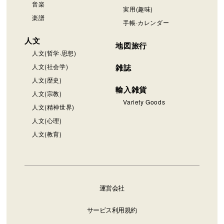
音楽
実用(趣味)
楽譜
手帳·カレンダー
人文
地図旅行
人文(哲学·思想)
人文(社会学)
雑誌
人文(歴史)
輸入雑貨
人文(宗教)
Variety Goods
人文(精神世界)
人文(心理)
人文(教育)
運営会社
サービス利用規約