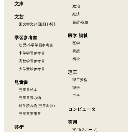
文庫
政治
経済
文芸
会計·税務
国文学文評国語日本語
医学·福祉
学習参考書
医学
幼児·小学学習参考書
看護
中学学習参考書
福祉
高校学習参考書
大学受験参考書
理工
理工資格
児童書
理学
児童書絵本
工学
児童書読み物
科学読み物(児童向け)
コンピュータ
児童書実用書
実用
芸術
実用(スポーツ)