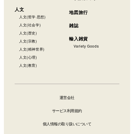
人文
地図旅行
人文(哲学·思想)
人文(社会学)
雑誌
人文(歴史)
輸入雑貨
人文(宗教)
Variety Goods
人文(精神世界)
人文(心理)
人文(教育)
運営会社
サービス利用規約
個人情報の取り扱いについて