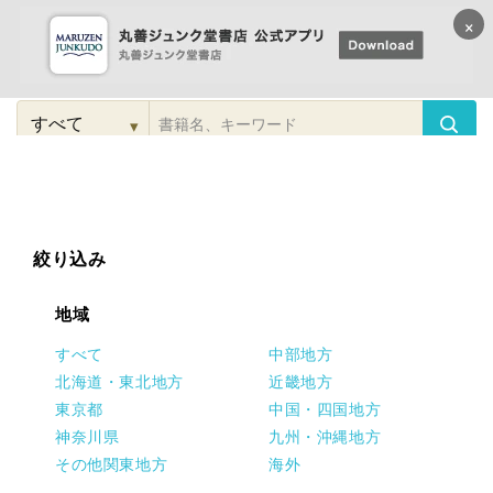
×
コンテンツに
進む
▾
検
索
こだわり
検索
カテゴリー
検索
対
象
絞り込み
地域
すべて
中部地方
北海道・東北地方
近畿地方
東京都
中国・四国地方
神奈川県
九州・沖縄地方
その他関東地方
海外