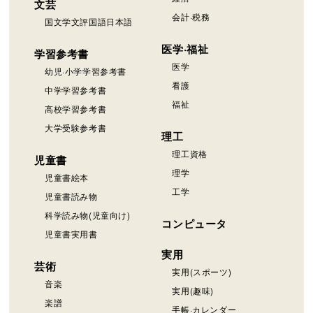
文芸
会計·税務
国文学文評国語日本語
医学·福祉
学習参考書
医学
幼児·小学学習参考書
看護
中学学習参考書
福祉
高校学習参考書
大学受験参考書
理工
理工資格
児童書
理学
児童書絵本
工学
児童書読み物
科学読み物(児童向け)
コンピュータ
児童書実用書
実用
芸術
実用(スポーツ)
音楽
実用(趣味)
楽譜
手帳·カレンダー