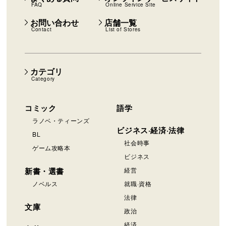
FAQ
Online Service Site
お問い合わせ
店舗一覧
Contact
List of Stores
カテゴリ
Category
コミック
語学
ラノベ・ティーンズ
ビジネス·経済·法律
BL
社会時事
ゲーム攻略本
ビジネス
新書・選書
経営
ノベルス
就職·資格
法律
文庫
政治
経済