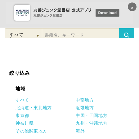
×
コンテンツに
進む
▾
検
索
こだわり
検索
カテゴリー
検索
対
象
絞り込み
地域
すべて
中部地方
北海道・東北地方
近畿地方
東京都
中国・四国地方
神奈川県
九州・沖縄地方
その他関東地方
海外