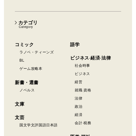
カテゴリ
Category
コミック
語学
ラノベ・ティーンズ
ビジネス·経済·法律
BL
社会時事
ゲーム攻略本
ビジネス
新書・選書
経営
ノベルス
就職·資格
法律
文庫
政治
経済
文芸
会計·税務
国文学文評国語日本語