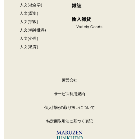
人文(社会学)
雑誌
人文(歴史)
輸入雑貨
人文(宗教)
Variety Goods
人文(精神世界)
人文(心理)
人文(教育)
運営会社
サービス利用規約
個人情報の取り扱いについて
特定商取引法に基づく表記