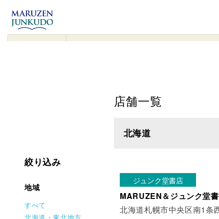
コンテンツ
に進む
▾
検
索
対
象
店舗一覧
北海道
絞り込み
ジュンク堂書店
地域
MARUZEN＆ジュンク堂書
すべて
北海道札幌市中央区南1条西1
北海道・東北地方