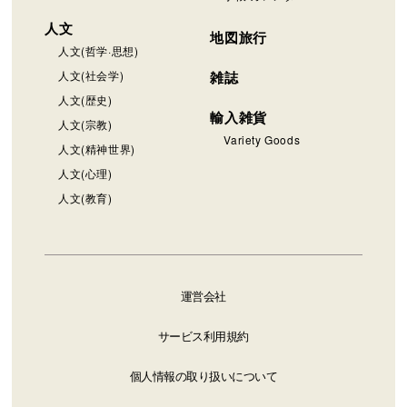
人文
地図旅行
人文(哲学·思想)
人文(社会学)
雑誌
人文(歴史)
輸入雑貨
人文(宗教)
Variety Goods
人文(精神世界)
人文(心理)
人文(教育)
運営会社
サービス利用規約
個人情報の取り扱いについて