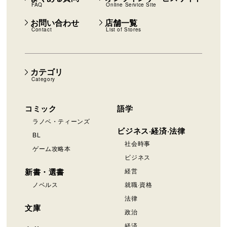
FAQ
Online Service Site
お問い合わせ
店舗一覧
Contact
List of Stores
カテゴリ
Category
コミック
語学
ラノベ・ティーンズ
ビジネス·経済·法律
BL
社会時事
ゲーム攻略本
ビジネス
新書・選書
経営
ノベルス
就職·資格
法律
文庫
政治
経済