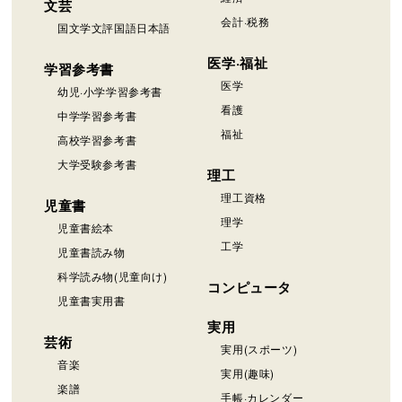
文芸
会計·税務
国文学文評国語日本語
医学·福祉
学習参考書
医学
幼児·小学学習参考書
看護
中学学習参考書
福祉
高校学習参考書
大学受験参考書
理工
理工資格
児童書
理学
児童書絵本
工学
児童書読み物
科学読み物(児童向け)
コンピュータ
児童書実用書
実用
芸術
実用(スポーツ)
音楽
実用(趣味)
楽譜
手帳·カレンダー