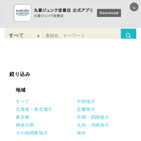
×
コンテンツに
進む
▾
検
索
こだわり
検索
カテゴリー
検索
対
象
絞り込み
地域
すべて
中部地方
北海道・東北地方
近畿地方
東京都
中国・四国地方
神奈川県
九州・沖縄地方
その他関東地方
海外