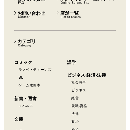
FAQ
Online Service Site
お問い合わせ
店舗一覧
Contact
List of Stores
カテゴリ
Category
コミック
語学
ラノベ・ティーンズ
ビジネス·経済·法律
BL
社会時事
ゲーム攻略本
ビジネス
新書・選書
経営
ノベルス
就職·資格
法律
文庫
政治
経済