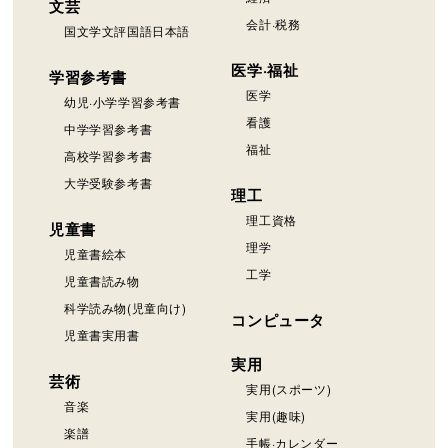
文芸
会計·税務
国文学文評国語日本語
医学·福祉
学習参考書
医学
幼児·小学学習参考書
看護
中学学習参考書
福祉
高校学習参考書
大学受験参考書
理工
理工資格
児童書
理学
児童書絵本
工学
児童書読み物
科学読み物(児童向け)
コンピュータ
児童書実用書
実用
芸術
実用(スポーツ)
音楽
実用(趣味)
楽譜
手帳·カレンダー