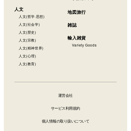
人文
地図旅行
人文(哲学·思想)
人文(社会学)
雑誌
人文(歴史)
輸入雑貨
人文(宗教)
Variety Goods
人文(精神世界)
人文(心理)
人文(教育)
運営会社
サービス利用規約
個人情報の取り扱いについて