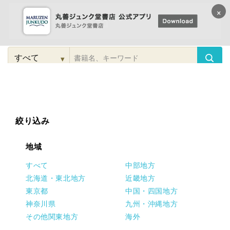
×
コンテンツに
進む
▾
検
索
こだわり
検索
カテゴリー
検索
対
象
絞り込み
地域
すべて
中部地方
北海道・東北地方
近畿地方
東京都
中国・四国地方
神奈川県
九州・沖縄地方
その他関東地方
海外