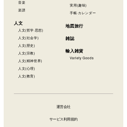
音楽
実用(趣味)
楽譜
手帳·カレンダー
人文
地図旅行
人文(哲学·思想)
人文(社会学)
雑誌
人文(歴史)
輸入雑貨
人文(宗教)
Variety Goods
人文(精神世界)
人文(心理)
人文(教育)
運営会社
サービス利用規約