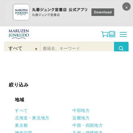
×
コンテンツに
進む
▾
検
索
こだわり
検索
カテゴリー
検索
対
象
絞り込み
地域
すべて
中部地方
北海道・東北地方
近畿地方
東京都
中国・四国地方
神奈川県
九州・沖縄地方