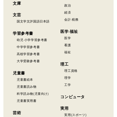
文庫
政治
経済
文芸
会計·税務
国文学文評国語日本語
医学·福祉
学習参考書
医学
幼児·小学学習参考書
看護
中学学習参考書
福祉
高校学習参考書
大学受験参考書
理工
理工資格
児童書
理学
児童書絵本
工学
児童書読み物
科学読み物(児童向け)
コンピュータ
児童書実用書
実用
芸術
実用(スポーツ)