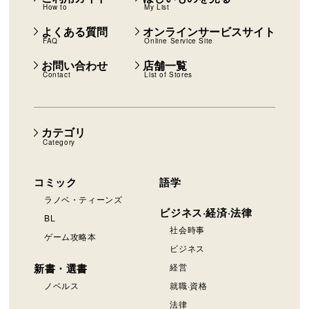
How to
My List
よくある質問
オンラインサービスサイト
FAQ
Online Service Site
お問い合わせ
店舗一覧
Contact
List of Stores
カテゴリ
Category
コミック
語学
ラノベ・ティーンズ
ビジネス·経済·法律
BL
社会時事
ゲーム攻略本
ビジネス
新書・選書
経営
ノベルス
就職·資格
法律