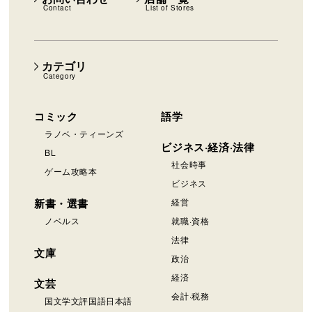
Contact
List of Stores
カテゴリ
Category
コミック
語学
ラノベ・ティーンズ
ビジネス·経済·法律
BL
社会時事
ゲーム攻略本
ビジネス
新書・選書
経営
ノベルス
就職·資格
法律
文庫
政治
経済
文芸
会計·税務
国文学文評国語日本語