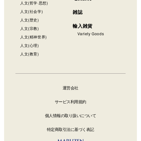
人文(哲学·思想)
人文(社会学)
雑誌
人文(歴史)
輸入雑貨
人文(宗教)
Variety Goods
人文(精神世界)
人文(心理)
人文(教育)
運営会社
サービス利用規約
個人情報の取り扱いについて
特定商取引法に基づく表記