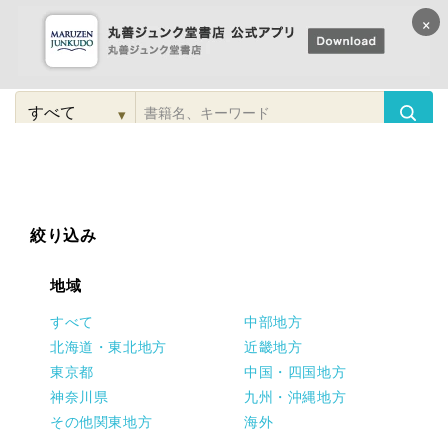
×
コンテンツに
進む
▾
検
索
こだわり
検索
カテゴリー
検索
対
象
絞り込み
地域
すべて
中部地方
北海道・東北地方
近畿地方
東京都
中国・四国地方
神奈川県
九州・沖縄地方
その他関東地方
海外