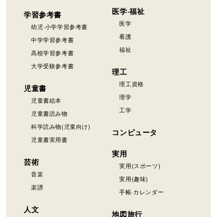
医学·福祉
学習参考書
医学
幼児·小学学習参考書
看護
中学学習参考書
福祉
高校学習参考書
大学受験参考書
理工
理工資格
児童書
理学
児童書絵本
工学
児童書読み物
科学読み物(児童向け)
コンピュータ
児童書実用書
実用
芸術
実用(スポーツ)
音楽
実用(趣味)
楽譜
手帳·カレンダー
人文
地図旅行