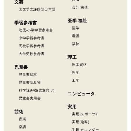
文芸
会計·税務
国文学文評国語日本語
医学·福祉
学習参考書
医学
幼児·小学学習参考書
看護
中学学習参考書
福祉
高校学習参考書
大学受験参考書
理工
理工資格
児童書
理学
児童書絵本
工学
児童書読み物
科学読み物(児童向け)
コンピュータ
児童書実用書
実用
芸術
実用(スポーツ)
音楽
実用(趣味)
楽譜
手帳·カレンダー