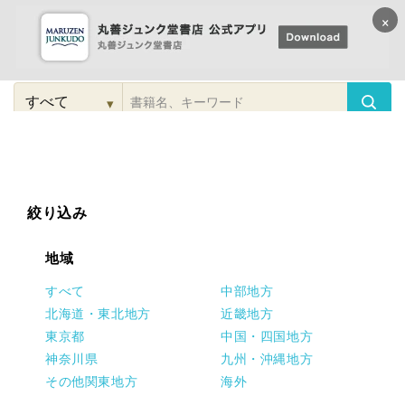
×
コンテンツに
進む
▾
検
索
こだわり
検索
カテゴリー
検索
対
象
絞り込み
地域
すべて
中部地方
北海道・東北地方
近畿地方
東京都
中国・四国地方
神奈川県
九州・沖縄地方
その他関東地方
海外