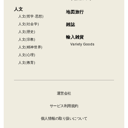
人文
地図旅行
人文(哲学·思想)
人文(社会学)
雑誌
人文(歴史)
輸入雑貨
人文(宗教)
Variety Goods
人文(精神世界)
人文(心理)
人文(教育)
運営会社
サービス利用規約
個人情報の取り扱いについて