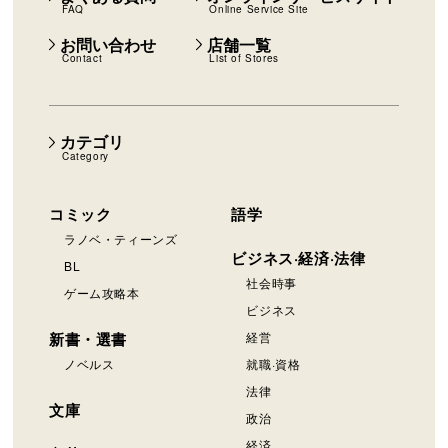
FAQ
Online Service Site
お問い合わせ
店舗一覧
Contact
List of Stores
カテゴリ
Category
コミック
語学
ラノベ・ティーンズ
ビジネス·経済·法律
BL
社会時事
ゲーム攻略本
ビジネス
新書・選書
経営
ノベルス
就職·資格
法律
文庫
政治
経済