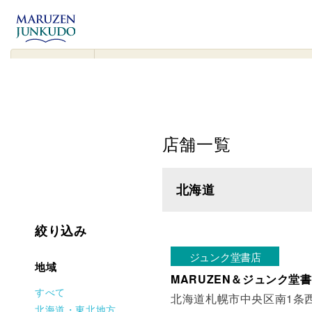
コンテンツ
に進む
▾
検
索
対
象
店舗一覧
北海道
絞り込み
ジュンク堂書店
地域
MARUZEN＆ジュンク堂書
すべて
北海道札幌市中央区南1条西1
北海道・東北地方