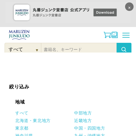
×
コンテンツに
進む
▾
検
索
こだわり
検索
カテゴリー
検索
対
象
絞り込み
地域
すべて
中部地方
北海道・東北地方
近畿地方
東京都
中国・四国地方
神奈川県
九州・沖縄地方