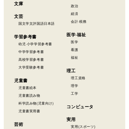
文庫
政治
経済
文芸
会計·税務
国文学文評国語日本語
医学·福祉
学習参考書
医学
幼児·小学学習参考書
看護
中学学習参考書
福祉
高校学習参考書
大学受験参考書
理工
理工資格
児童書
理学
児童書絵本
工学
児童書読み物
科学読み物(児童向け)
コンピュータ
児童書実用書
実用
芸術
実用(スポーツ)