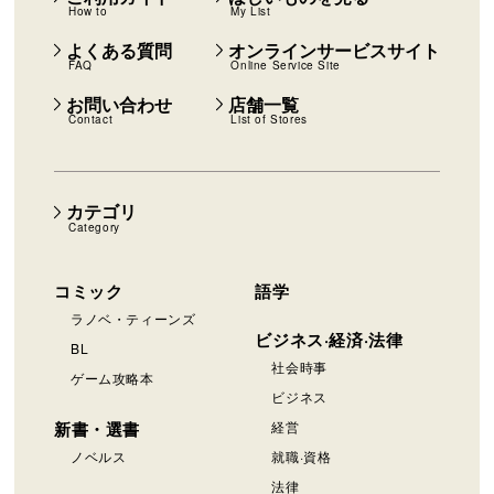
How to
My List
よくある質問
オンラインサービスサイト
FAQ
Online Service Site
お問い合わせ
店舗一覧
Contact
List of Stores
カテゴリ
Category
コミック
語学
ラノベ・ティーンズ
ビジネス·経済·法律
BL
社会時事
ゲーム攻略本
ビジネス
新書・選書
経営
ノベルス
就職·資格
法律