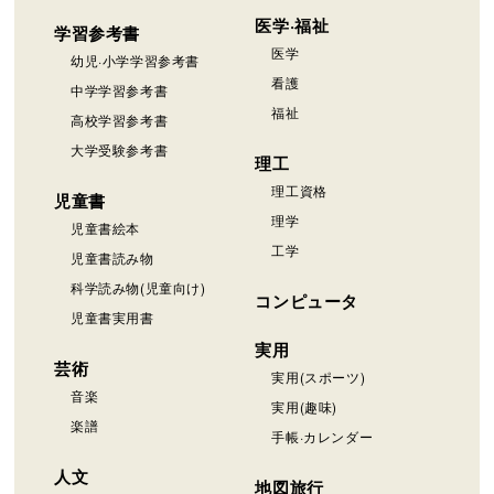
医学·福祉
学習参考書
医学
幼児·小学学習参考書
看護
中学学習参考書
福祉
高校学習参考書
大学受験参考書
理工
理工資格
児童書
理学
児童書絵本
工学
児童書読み物
科学読み物(児童向け)
コンピュータ
児童書実用書
実用
芸術
実用(スポーツ)
音楽
実用(趣味)
楽譜
手帳·カレンダー
人文
地図旅行