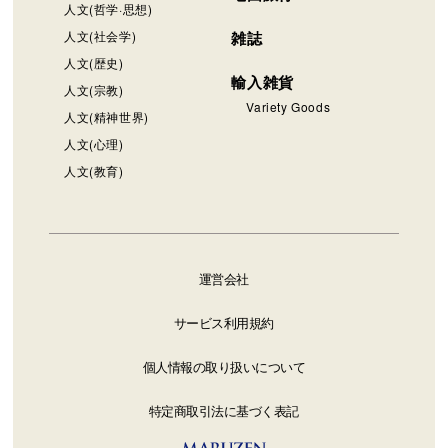
人文(哲学·思想)
人文(社会学)
雑誌
人文(歴史)
輸入雑貨
人文(宗教)
Variety Goods
人文(精神世界)
人文(心理)
人文(教育)
運営会社
サービス利用規約
個人情報の取り扱いについて
特定商取引法に基づく表記