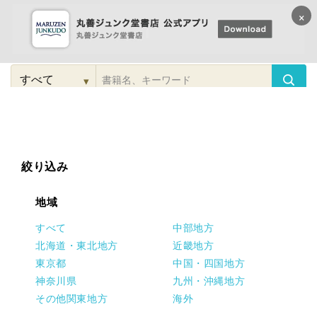
×
コンテンツに
進む
▾
検
索
こだわり
検索
カテゴリー
検索
対
象
絞り込み
地域
すべて
中部地方
北海道・東北地方
近畿地方
東京都
中国・四国地方
神奈川県
九州・沖縄地方
その他関東地方
海外