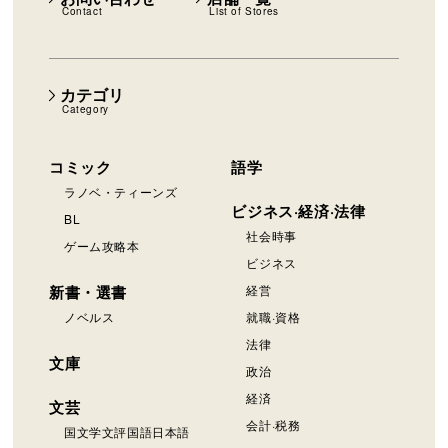
Contact
List of Stores
カテゴリ
Category
コミック
語学
ラノベ・ティーンズ
ビジネス·経済·法律
BL
社会時事
ゲーム攻略本
ビジネス
新書・選書
経営
ノベルス
就職·資格
法律
文庫
政治
経済
文芸
会計·税務
国文学文評国語日本語