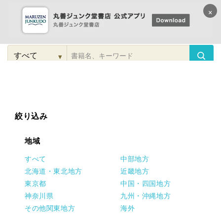
×
コンテンツに
進む
▾
検
索
こだわり
検索
カテゴリー
検索
対
象
絞り込み
地域
すべて
中部地方
北海道・東北地方
近畿地方
東京都
中国・四国地方
神奈川県
九州・沖縄地方
その他関東地方
海外