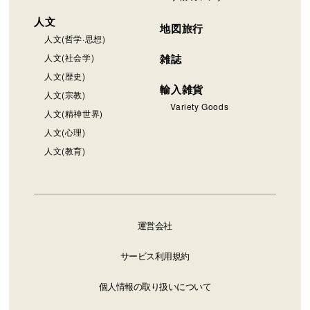
人文
地図旅行
人文(哲学·思想)
人文(社会学)
雑誌
人文(歴史)
輸入雑貨
人文(宗教)
Variety Goods
人文(精神世界)
人文(心理)
人文(教育)
運営会社
サービス利用規約
個人情報の取り扱いについて