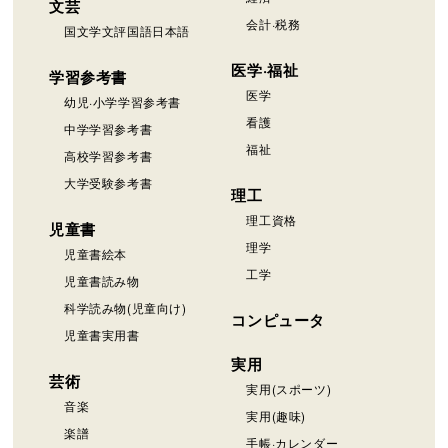
文芸
会計·税務
国文学文評国語日本語
医学·福祉
学習参考書
医学
幼児·小学学習参考書
看護
中学学習参考書
福祉
高校学習参考書
大学受験参考書
理工
理工資格
児童書
理学
児童書絵本
工学
児童書読み物
科学読み物(児童向け)
コンピュータ
児童書実用書
実用
芸術
実用(スポーツ)
音楽
実用(趣味)
楽譜
手帳·カレンダー