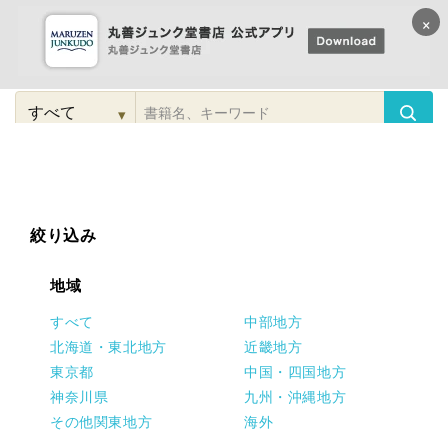
×
コンテンツに
進む
▾
検
索
こだわり
検索
カテゴリー
検索
対
象
絞り込み
地域
すべて
中部地方
北海道・東北地方
近畿地方
東京都
中国・四国地方
神奈川県
九州・沖縄地方
その他関東地方
海外