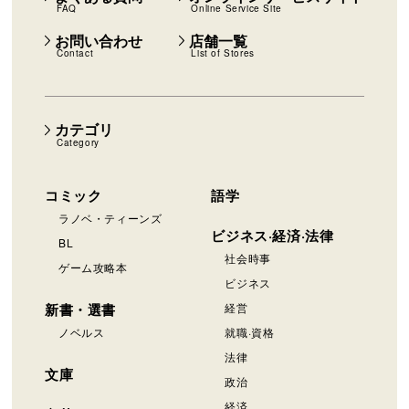
FAQ
Online Service Site
お問い合わせ
店舗一覧
Contact
List of Stores
カテゴリ
Category
コミック
語学
ラノベ・ティーンズ
ビジネス·経済·法律
BL
社会時事
ゲーム攻略本
ビジネス
新書・選書
経営
ノベルス
就職·資格
法律
文庫
政治
経済