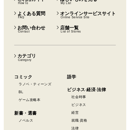
How to
My List
よくある質問
オンラインサービスサイト
FAQ
Online Service Site
お問い合わせ
店舗一覧
Contact
List of Stores
カテゴリ
Category
コミック
語学
ラノベ・ティーンズ
ビジネス·経済·法律
BL
社会時事
ゲーム攻略本
ビジネス
新書・選書
経営
ノベルス
就職·資格
法律