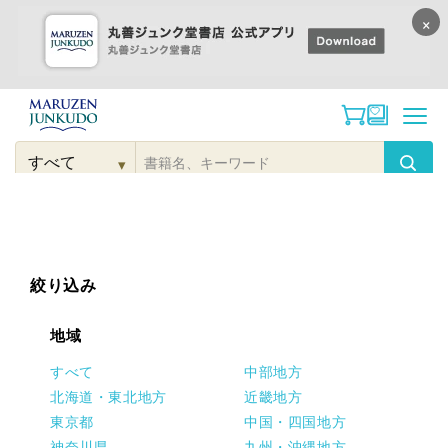
×
コンテンツに
進む
▾
検
索
こだわり
検索
カテゴリー
検索
対
象
絞り込み
地域
すべて
中部地方
北海道・東北地方
近畿地方
東京都
中国・四国地方
神奈川県
九州・沖縄地方