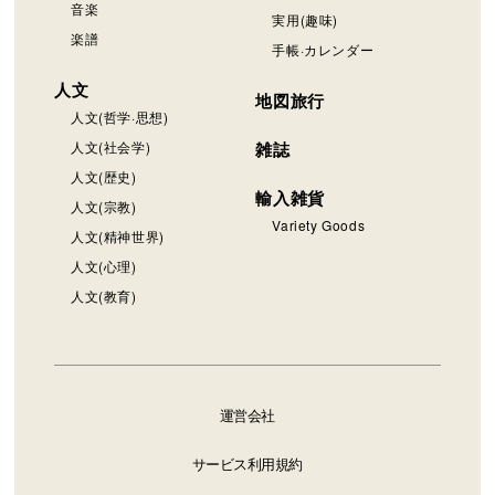
音楽
実用(趣味)
楽譜
手帳·カレンダー
人文
地図旅行
人文(哲学·思想)
人文(社会学)
雑誌
人文(歴史)
輸入雑貨
人文(宗教)
Variety Goods
人文(精神世界)
人文(心理)
人文(教育)
運営会社
サービス利用規約