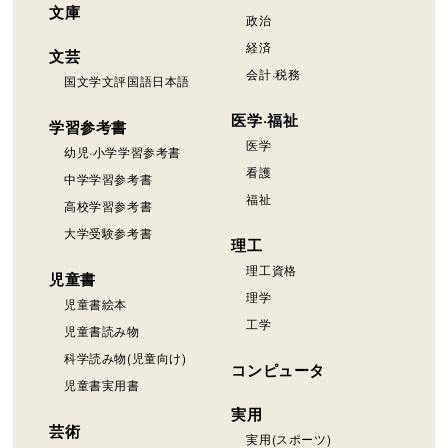
文庫
政治
経済
文芸
会計·税務
国文学文評国語日本語
医学·福祉
学習参考書
医学
幼児·小学学習参考書
看護
中学学習参考書
福祉
高校学習参考書
大学受験参考書
理工
理工資格
児童書
理学
児童書絵本
工学
児童書読み物
科学読み物(児童向け)
コンピュータ
児童書実用書
実用
芸術
実用(スポーツ)