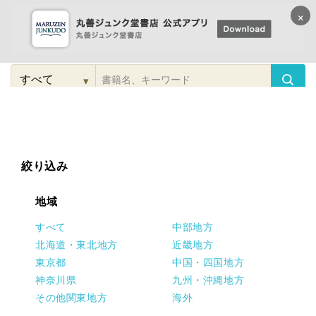
×
コンテンツに
進む
▾
検
索
こだわり
検索
カテゴリー
検索
対
象
絞り込み
地域
すべて
中部地方
北海道・東北地方
近畿地方
東京都
中国・四国地方
神奈川県
九州・沖縄地方
その他関東地方
海外