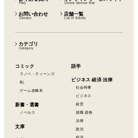
FAQ
Online Service Site
お問い合わせ
店舗一覧
Contact
List of Stores
カテゴリ
Category
コミック
語学
ラノベ・ティーンズ
ビジネス·経済·法律
BL
社会時事
ゲーム攻略本
ビジネス
新書・選書
経営
ノベルス
就職·資格
法律
文庫
政治
経済