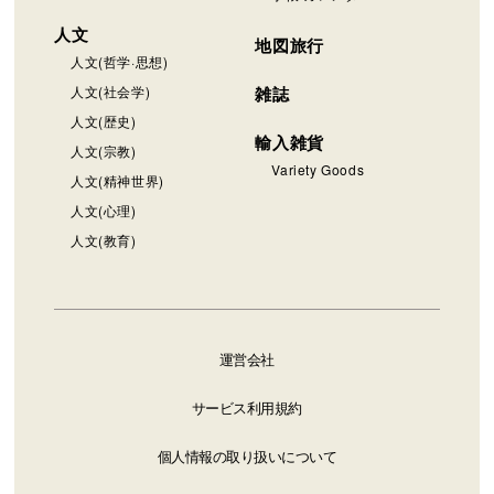
人文
地図旅行
人文(哲学·思想)
人文(社会学)
雑誌
人文(歴史)
輸入雑貨
人文(宗教)
Variety Goods
人文(精神世界)
人文(心理)
人文(教育)
運営会社
サービス利用規約
個人情報の取り扱いについて