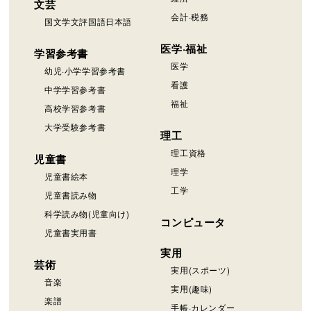
文芸
会計·税務
国文学文評国語日本語
医学·福祉
学習参考書
医学
幼児·小学学習参考書
看護
中学学習参考書
福祉
高校学習参考書
大学受験参考書
理工
理工資格
児童書
理学
児童書絵本
工学
児童書読み物
科学読み物(児童向け)
コンピュータ
児童書実用書
実用
芸術
実用(スポーツ)
音楽
実用(趣味)
楽譜
手帳·カレンダー