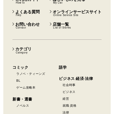
How to
My List
よくある質問
オンラインサービスサイト
FAQ
Online Service Site
お問い合わせ
店舗一覧
Contact
List of Stores
カテゴリ
Category
コミック
語学
ラノベ・ティーンズ
ビジネス·経済·法律
BL
社会時事
ゲーム攻略本
ビジネス
新書・選書
経営
ノベルス
就職·資格
法律