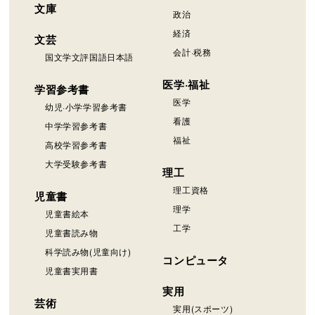
文庫
政治
経済
文芸
会計·税務
国文学文評国語日本語
医学·福祉
学習参考書
医学
幼児·小学学習参考書
看護
中学学習参考書
福祉
高校学習参考書
大学受験参考書
理工
理工資格
児童書
理学
児童書絵本
工学
児童書読み物
科学読み物(児童向け)
コンピュータ
児童書実用書
実用
芸術
実用(スポーツ)