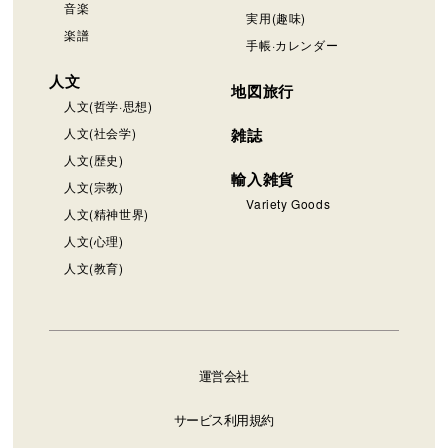
音楽
実用(趣味)
楽譜
手帳·カレンダー
人文
地図旅行
人文(哲学·思想)
人文(社会学)
雑誌
人文(歴史)
輸入雑貨
人文(宗教)
Variety Goods
人文(精神世界)
人文(心理)
人文(教育)
運営会社
サービス利用規約