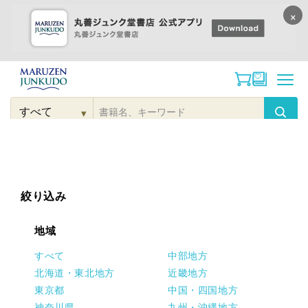
×
コンテンツに
進む
▾
検
索
こだわり
検索
カテゴリー
検索
対
象
絞り込み
地域
すべて
中部地方
北海道・東北地方
近畿地方
東京都
中国・四国地方
神奈川県
九州・沖縄地方