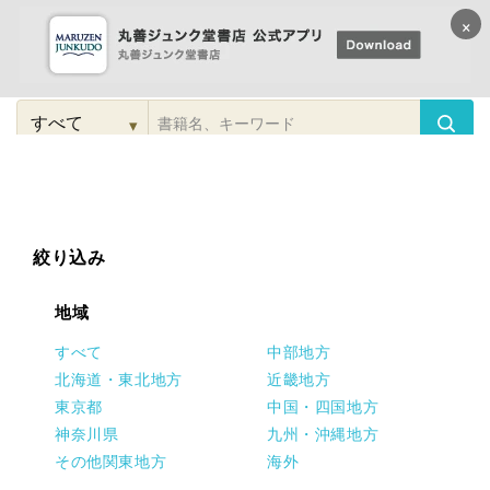
×
コンテンツに
進む
▾
検
索
こだわり
検索
カテゴリー
検索
対
象
絞り込み
地域
すべて
中部地方
北海道・東北地方
近畿地方
東京都
中国・四国地方
神奈川県
九州・沖縄地方
その他関東地方
海外