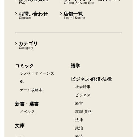
FAQ
Online Service Site
お問い合わせ
店舗一覧
Contact
List of Stores
カテゴリ
Category
コミック
語学
ラノベ・ティーンズ
ビジネス·経済·法律
BL
社会時事
ゲーム攻略本
ビジネス
新書・選書
経営
ノベルス
就職·資格
法律
文庫
政治
経済