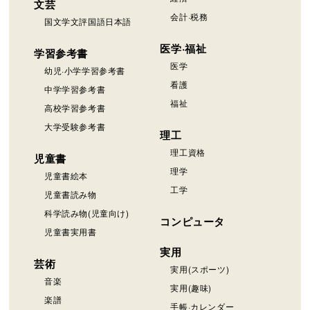
文芸
会計·税務
国文学文評国語日本語
医学·福祉
学習参考書
医学
幼児·小学学習参考書
看護
中学学習参考書
福祉
高校学習参考書
大学受験参考書
理工
理工資格
児童書
理学
児童書絵本
工学
児童書読み物
科学読み物(児童向け)
コンピュータ
児童書実用書
実用
芸術
実用(スポーツ)
音楽
実用(趣味)
楽譜
手帳·カレンダー