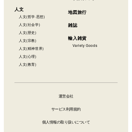
人文
地図旅行
人文(哲学·思想)
人文(社会学)
雑誌
人文(歴史)
輸入雑貨
人文(宗教)
Variety Goods
人文(精神世界)
人文(心理)
人文(教育)
運営会社
サービス利用規約
個人情報の取り扱いについて