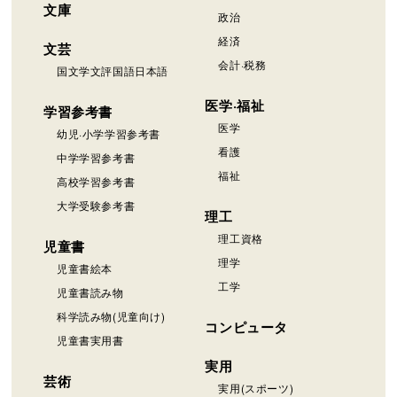
文庫
政治
経済
文芸
会計·税務
国文学文評国語日本語
医学·福祉
学習参考書
医学
幼児·小学学習参考書
看護
中学学習参考書
福祉
高校学習参考書
大学受験参考書
理工
理工資格
児童書
理学
児童書絵本
工学
児童書読み物
科学読み物(児童向け)
コンピュータ
児童書実用書
実用
芸術
実用(スポーツ)