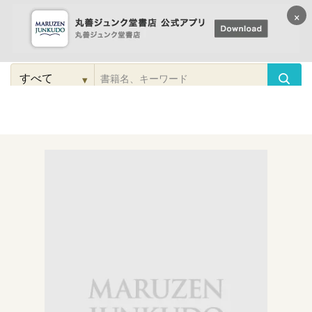
×
コンテンツに
進む
▾
検
索
こだわり
検索
カテゴリー
検索
対
象