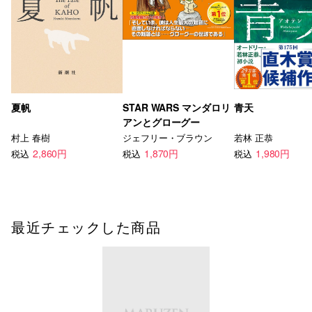
夏帆
STAR WARS マンダロリ
青天
アンとグローグー
村上 春樹
ジェフリー・ブラウン
若林 正恭
2,860円
1,870円
1,980円
税込
税込
税込
最近チェックした商品