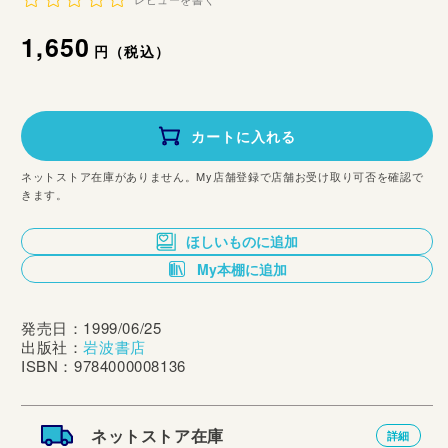
レビューを書く
通
1,650
円（税込）
常
価
カートに入れる
格
ネットストア在庫がありません。My店舗登録で店舗お受け取り可否を確認で
きます。
ほしいものに追加
My本棚に追加
発売日：1999/06/25
出版社：
岩波書店
ISBN：9784000008136
ネットストア在庫
詳細