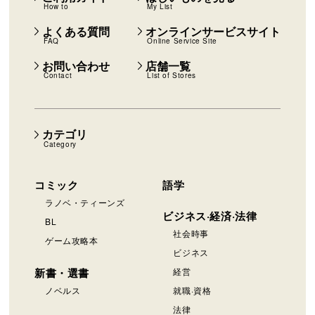
How to
My List
よくある質問
オンラインサービスサイト
FAQ
Online Service Site
お問い合わせ
店舗一覧
Contact
List of Stores
カテゴリ
Category
コミック
語学
ラノベ・ティーンズ
ビジネス·経済·法律
BL
社会時事
ゲーム攻略本
ビジネス
新書・選書
経営
ノベルス
就職·資格
法律