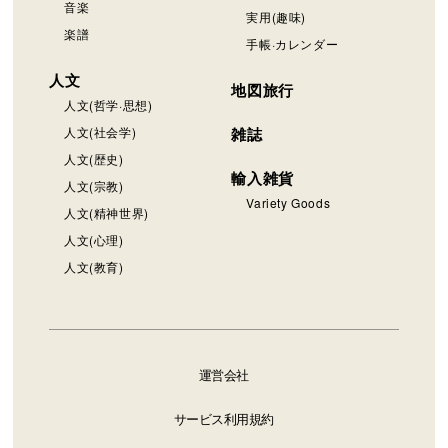
音楽
実用(趣味)
楽譜
手帳·カレンダー
人文
地図旅行
人文(哲学·思想)
人文(社会学)
雑誌
人文(歴史)
輸入雑貨
人文(宗教)
Variety Goods
人文(精神世界)
人文(心理)
人文(教育)
運営会社
サービス利用規約